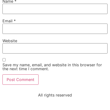
Name
*
Email
*
Website
Save my name, email, and website in this browser for
the next time I comment.
All rights reserved