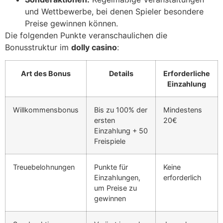
und Wettbewerbe, bei denen Spieler besondere
Preise gewinnen können.
Die folgenden Punkte veranschaulichen die
Bonusstruktur im
dolly casino
:
Art des Bonus
Details
Erforderliche
Einzahlung
Willkommensbonus
Bis zu 100% der
Mindestens
ersten
20€
Einzahlung + 50
Freispiele
Treuebelohnungen
Punkte für
Keine
Einzahlungen,
erforderlich
um Preise zu
gewinnen