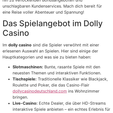
hin zu verlockenden Bonusangeboten und
unschlagbaren Kundenservices. Mach dich bereit für
eine Reise voller Abenteuer und Spannung!
Das Spielangebot im Dolly
Casino
Im
dolly casino
sind die Spieler verwöhnt mit einer
erlesenen Auswahl an Spielen. Hier sind einige der
Hauptkategorien und was sie zu bieten haben:
Slotmaschinen:
Bunte, rasante Spiele mit den
neuesten Themen und interaktiven Funktionen.
Tischspiele:
Traditionelle Klassiker wie Blackjack,
Roulette und Poker, die das Casino-Flair
dollycasinodeutschland.com
ins Wohnzimmer
bringen.
Live-Casino:
Echte Dealer, die über HD-Streams
interaktive Spiele anbieten – ein echtes Erlebnis für