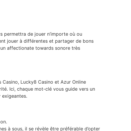
rs permettra de jouer n’importe où ou
ent jouer à différentes et partager de bons
t un affectionate towards sonore très
us Casino, Lucky8 Casino et Azur Online
rité. Ici, chaque mot-clé vous guide vers un
y exigeantes.
ion.
s à sous, il se révèle être préférable d’opter