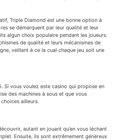
tif, Triple Diamond est une bonne option à
res se démarquent par leur qualité et leur
its algun choix populaire pendant les joueurs.
phismes de qualité et leurs mécanismes de
ne, veillant à ce la cual chaque jeu soit une
5. Si vous voulez este casino qui propose en
rtise des machines à sous et que vous
 choices ailleurs.
couvrir, autant en jouant qu’en vous léchant
plet. Ensuite, ils sont extrêmement généreux