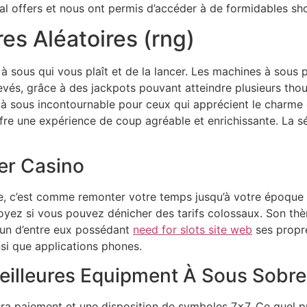
al offers et nous ont permis d’accéder à de formidables sh
s Aléatoires (rng)
ne à sous qui vous plaît et de la lancer. Les machines à so
élevés, grâce à des jackpots pouvant atteindre plusieurs tho
 à sous incontournable pour ceux qui apprécient le charme 
ffre une expérience de coup agréable et enrichissante. La sé
er Casino
me, c’est comme remonter votre temps jusqu’à votre époque
voyez si vous pouvez dénicher des tarifs colossaux. Son th
un d’entre eux possédant
need for slots site web
ses propre
si que applications phones.
eilleures Equipment À Sous Sobre
ra paiement et une disposition de symboles 7×7. Ce quel pr