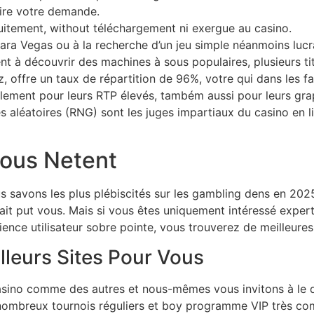
aire votre demande.
uitement, without téléchargement ni exergue au casino.
ra Vegas ou à la recherche d’un jeu simple néanmoins lucra
t à découvrir des machines à sous populaires, plusieurs tit
, offre un taux de répartition de 96%, votre qui dans les fa
lement pour leurs RTP élevés, também aussi pour leurs gra
aléatoires (RNG) sont les juges impartiaux du casino en lig
Sous Netent
s savons les plus plébiscités sur les gambling dens en 202
 fait put vous. Mais si vous êtes uniquement intéressé expe
érience utilisateur sobre pointe, vous trouverez de meilleures
leurs Sites Pour Vous
sino comme des autres et nous-mêmes vous invitons à le dé
nombreux tournois réguliers et boy programme VIP très com