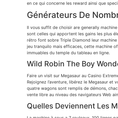
en ce qui concerne les reward ainsi que speci
Générateurs De Nombre
Il vous suffit de choisir are generally machi
sont celles qui apportent les gains les plus 
rétro font sobre Triple Diamond leur machine
jeu tranquilo mais efficaces, cette machine o
immuables du temple du tableau en ligne.
Wild Robin The Boy Wond
Faire un visit sur Megasaur au Casino Extre
Rejoignez l’aventure, libérez le Megasaur et 
quatre wagons sont remplis de démons, chac
vente libre au niveau des navigateurs Web ain
Quelles Deviennent Les M
La machine à sous a 7 rouleaux, 100 lignes pa