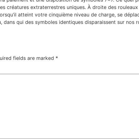
s créatures extraterrestres uniques. À droite des rouleaux
lorsqu’il atteint votre cinquième niveau de charge, se dépl
u, dans qui des symboles identiques disparaissent sur nos 
uired fields are marked
*