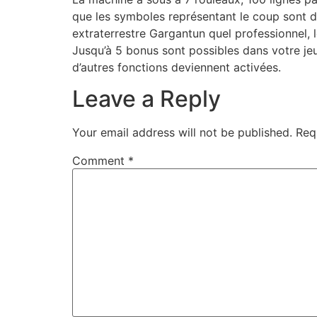
que les symboles représentant le coup sont de
extraterrestre Gargantun quel professionnel, 
Jusqu’à 5 bonus sont possibles dans votre je
d’autres fonctions deviennent activées.
Leave a Reply
Your email address will not be published.
Req
Comment
*