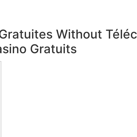
Gratuites Without Télé
sino Gratuits