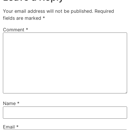
Your email address will not be published.
Required
fields are marked
*
Comment
*
Name
*
Email
*