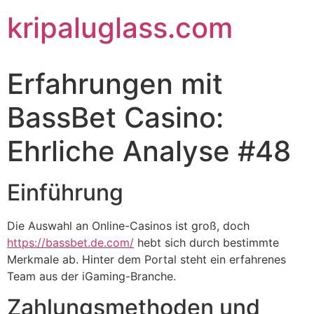
kripaluglass.com
Erfahrungen mit
BassBet Casino:
Ehrliche Analyse #48
Einführung
Die Auswahl an Online-Casinos ist groß, doch
https://bassbet.de.com/
hebt sich durch bestimmte
Merkmale ab. Hinter dem Portal steht ein erfahrenes
Team aus der iGaming-Branche.
Zahlungsmethoden und