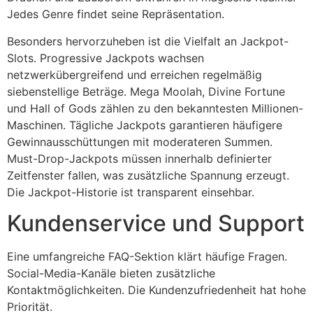
Jedes Genre findet seine Repräsentation.
Besonders hervorzuheben ist die Vielfalt an Jackpot-
Slots. Progressive Jackpots wachsen
netzwerkübergreifend und erreichen regelmäßig
siebenstellige Beträge. Mega Moolah, Divine Fortune
und Hall of Gods zählen zu den bekanntesten Millionen-
Maschinen. Tägliche Jackpots garantieren häufigere
Gewinnausschüttungen mit moderateren Summen.
Must-Drop-Jackpots müssen innerhalb definierter
Zeitfenster fallen, was zusätzliche Spannung erzeugt.
Die Jackpot-Historie ist transparent einsehbar.
Kundenservice und Support
Eine umfangreiche FAQ-Sektion klärt häufige Fragen.
Social-Media-Kanäle bieten zusätzliche
Kontaktmöglichkeiten. Die Kundenzufriedenheit hat hohe
Priorität.