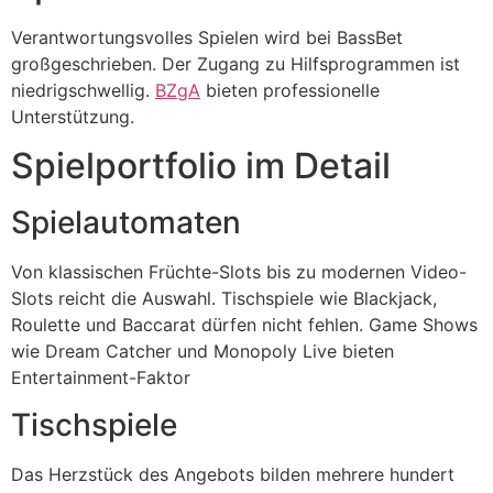
Verantwortungsvolles Spielen wird bei BassBet
großgeschrieben. Der Zugang zu Hilfsprogrammen ist
niedrigschwellig.
BZgA
bieten professionelle
Unterstützung.
Spielportfolio im Detail
Spielautomaten
Von klassischen Früchte-Slots bis zu modernen Video-
Slots reicht die Auswahl. Tischspiele wie Blackjack,
Roulette und Baccarat dürfen nicht fehlen. Game Shows
wie Dream Catcher und Monopoly Live bieten
Entertainment-Faktor
Tischspiele
Das Herzstück des Angebots bilden mehrere hundert