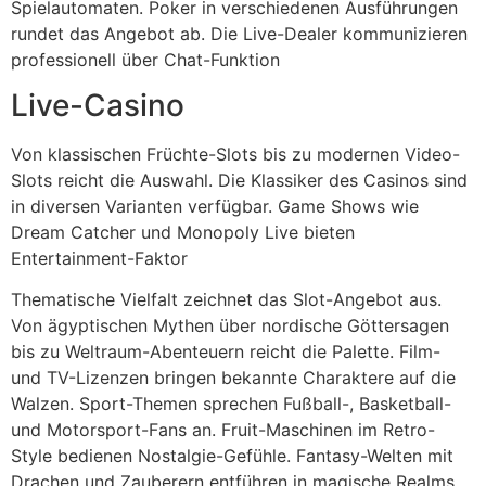
Spielautomaten. Poker in verschiedenen Ausführungen
rundet das Angebot ab. Die Live-Dealer kommunizieren
professionell über Chat-Funktion
Live-Casino
Von klassischen Früchte-Slots bis zu modernen Video-
Slots reicht die Auswahl. Die Klassiker des Casinos sind
in diversen Varianten verfügbar. Game Shows wie
Dream Catcher und Monopoly Live bieten
Entertainment-Faktor
Thematische Vielfalt zeichnet das Slot-Angebot aus.
Von ägyptischen Mythen über nordische Göttersagen
bis zu Weltraum-Abenteuern reicht die Palette. Film-
und TV-Lizenzen bringen bekannte Charaktere auf die
Walzen. Sport-Themen sprechen Fußball-, Basketball-
und Motorsport-Fans an. Fruit-Maschinen im Retro-
Style bedienen Nostalgie-Gefühle. Fantasy-Welten mit
Drachen und Zauberern entführen in magische Realms.