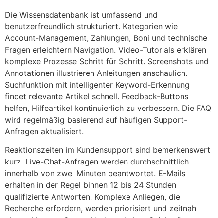
Die Wissensdatenbank ist umfassend und
benutzerfreundlich strukturiert. Kategorien wie
Account-Management, Zahlungen, Boni und technische
Fragen erleichtern Navigation. Video-Tutorials erklären
komplexe Prozesse Schritt für Schritt. Screenshots und
Annotationen illustrieren Anleitungen anschaulich.
Suchfunktion mit intelligenter Keyword-Erkennung
findet relevante Artikel schnell. Feedback-Buttons
helfen, Hilfeartikel kontinuierlich zu verbessern. Die FAQ
wird regelmäßig basierend auf häufigen Support-
Anfragen aktualisiert.
Reaktionszeiten im Kundensupport sind bemerkenswert
kurz. Live-Chat-Anfragen werden durchschnittlich
innerhalb von zwei Minuten beantwortet. E-Mails
erhalten in der Regel binnen 12 bis 24 Stunden
qualifizierte Antworten. Komplexe Anliegen, die
Recherche erfordern, werden priorisiert und zeitnah