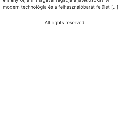
élményről, ami magával ragadja a játékosokat. A
modern technológia és a felhasználóbarát felület […]
All rights reserved