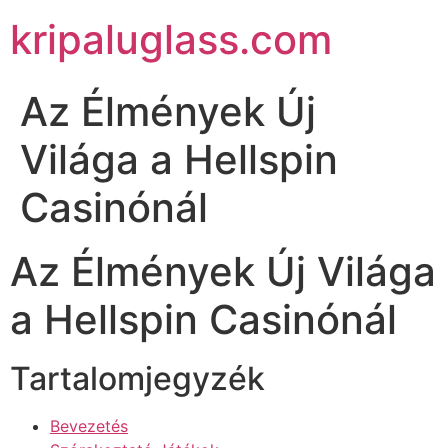
kripaluglass.com
Az Élmények Új
Világa a Hellspin
Casinónál
Az Élmények Új Világa
a Hellspin Casinónál
Tartalomjegyzék
Bevezetés