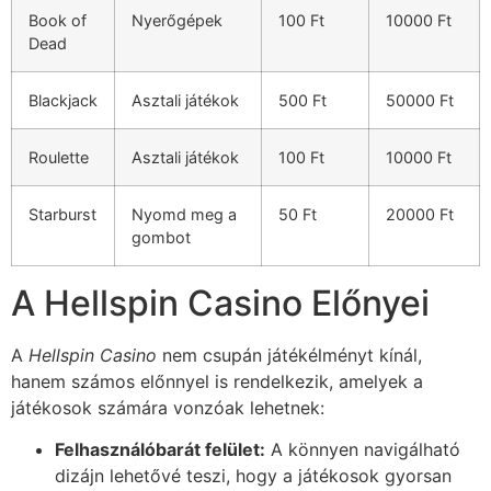
Book of
Nyerőgépek
100 Ft
10000 Ft
Dead
Blackjack
Asztali játékok
500 Ft
50000 Ft
Roulette
Asztali játékok
100 Ft
10000 Ft
Starburst
Nyomd meg a
50 Ft
20000 Ft
gombot
A Hellspin Casino Előnyei
A
Hellspin Casino
nem csupán játékélményt kínál,
hanem számos előnnyel is rendelkezik, amelyek a
játékosok számára vonzóak lehetnek:
Felhasználóbarát felület:
A könnyen navigálható
dizájn lehetővé teszi, hogy a játékosok gyorsan