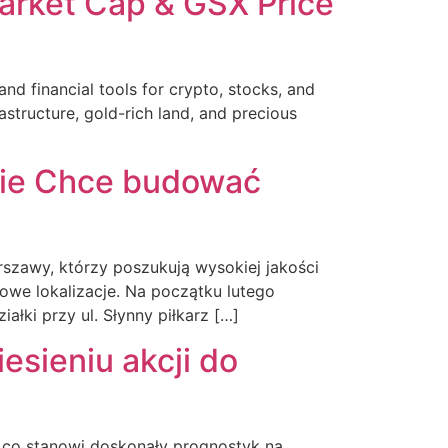
arket Cap & GSX Price
nd financial tools for crypto, stocks, and
structure, gold-rich land, and precious
wie Chce budować
szawy, którzy poszukują wysokiej jakości
owe lokalizacje. Na początku lutego
ki przy ul. Słynny piłkarz […]
esieniu akcji do
 co stanowi doskonały prognostyk na