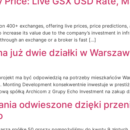
 Price: Live GSX USD Rate, M
400+ exchanges, offering live prices, price predictions, a
increase its value due to the company’s investment in infra
through an exchange or a broker is fast […]
a już dwie działki w Warsza
 projekt ma być odpowiedzią na potrzeby mieszkańców War
. Monting Development konsekwentnie inwestuje w prestiż
ą spółką Archicom z Grupy Echo Investment na zakup dział
nia odwieszone dzięki przeni
o
naszą spółkę 50 groszy pomnożyliśmy do kwoty 9 złotych,