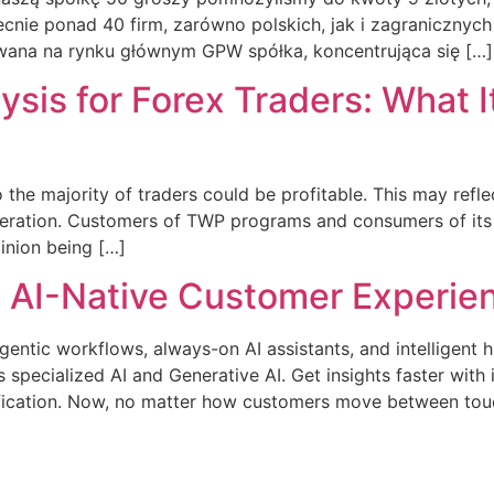
becnie ponad 40 firm, zarówno polskich, jak i zagranicznyc
owana na rynku głównym GPW spółka, koncentrująca się […]
sis for Forex Traders: What It
o the majority of traders could be profitable. This may refle
ideration. Customers of TWP programs and consumers of its
inion being […]
ve AI-Native Customer Experie
entic workflows, always-on AI assistants, and intelligent 
s specialized AI and Generative AI. Get insights faster with
ssification. Now, no matter how customers move between to