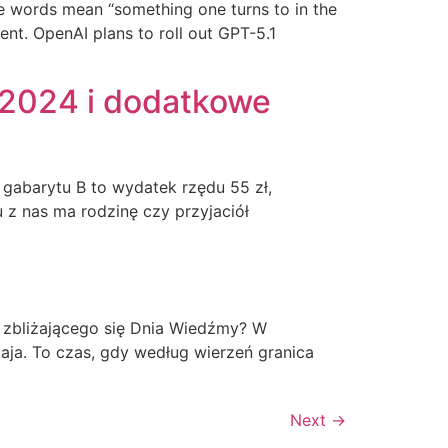
e words mean “something one turns to in the
ent. OpenAI plans to roll out GPT-5.1
k 2024 i dodatkowe
o gabarytu B to wydatek rzędu 55 zł,
 z nas ma rodzinę czy przyjaciół
e zbliżającego się Dnia Wiedźmy? W
maja. To czas, gdy według wierzeń granica
Next
→