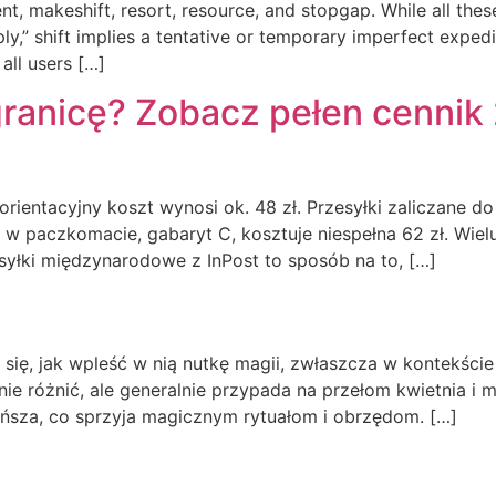
 makeshift, resort, resource, and stopgap. While all thes
y,” shift implies a tentative or temporary imperfect expedi
all users […]
 granicę? Zobacz pełen cenni
orientacyjny koszt wynosi ok. 48 zł. Przesyłki zaliczane d
w paczkomacie, gabaryt C, kosztuje niespełna 62 zł. Wielu
syłki międzynarodowe z InPost to sposób na to, […]
 się, jak wpleść w nią nutkę magii, zwłaszcza w kontekści
ie różnić, ale generalnie przypada na przełom kwietnia i 
ńsza, co sprzyja magicznym rytuałom i obrzędom. […]