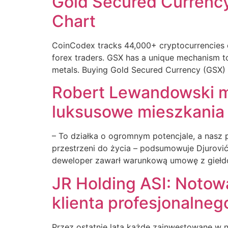
Gold Secured Currency
Chart
CoinCodex tracks 44,000+ cryptocurrencies on 
forex traders. GSX has a unique mechanism to 
metals. Buying Gold Secured Currency (GSX) 
Robert Lewandowski m
luksusowe mieszkania
– To działka o ogromnym potencjale, a nasz
przestrzeni do życia – podsumowuje Djurović
deweloper zawarł warunkową umowę z giełdow
JR Holding ASI: Notowa
klienta profesjonalneg
Przez ostatnie lata każde zainwestowane w 