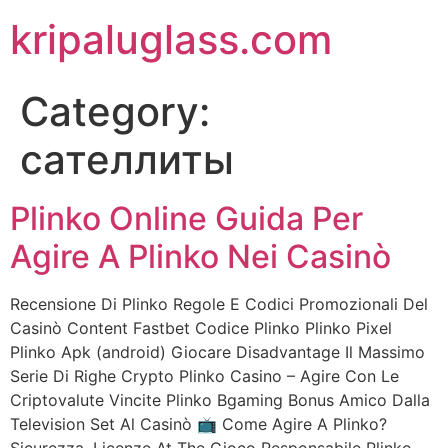
kripaluglass.com
Category:
сателлиты
Plinko Online Guida Per
Agire A Plinko Nei Casinò
Recensione Di Plinko Regole E Codici Promozionali Del
Casinò Content Fastbet Codice Plinko Plinko Pixel
Plinko Apk (android) Giocare Disadvantage Il Massimo
Serie Di Righe Crypto Plinko Casino – Agire Con Le
Criptovalute Vincite Plinko Bgaming Bonus Amico Dalla
Television Set Al Casinò 📺 Come Agire A Plinko?