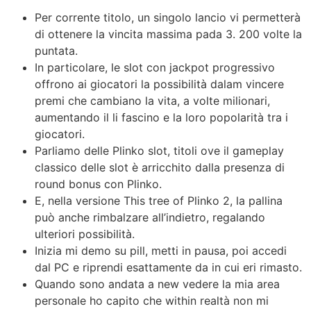
Per corrente titolo, un singolo lancio vi permetterà
di ottenere la vincita massima pada 3. 200 volte la
puntata.
In particolare, le slot con jackpot progressivo
offrono ai giocatori la possibilità dalam vincere
premi che cambiano la vita, a volte milionari,
aumentando il li fascino e la loro popolarità tra i
giocatori.
Parliamo delle Plinko slot, titoli ove il gameplay
classico delle slot è arricchito dalla presenza di
round bonus con Plinko.
E, nella versione This tree of Plinko 2, la pallina
può anche rimbalzare all’indietro, regalando
ulteriori possibilità.
Inizia mi demo su pill, metti in pausa, poi accedi
dal PC e riprendi esattamente da in cui eri rimasto.
Quando sono andata a new vedere la mia area
personale ho capito che within realtà non mi