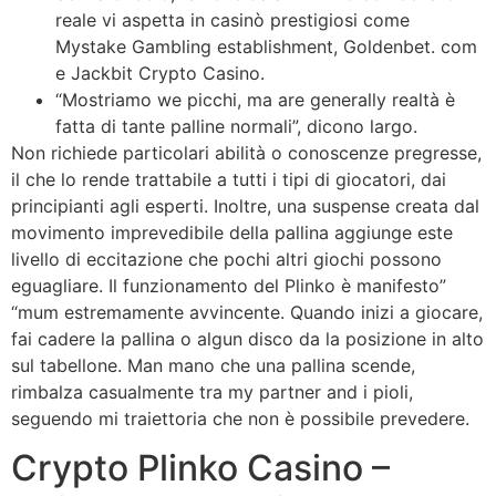
reale vi aspetta in casinò prestigiosi come
Mystake Gambling establishment, Goldenbet. com
e Jackbit Crypto Casino.
“Mostriamo we picchi, ma are generally realtà è
fatta di tante palline normali”, dicono largo.
Non richiede particolari abilità o conoscenze pregresse,
il che lo rende trattabile a tutti i tipi di giocatori, dai
principianti agli esperti. Inoltre, una suspense creata dal
movimento imprevedibile della pallina aggiunge este
livello di eccitazione che pochi altri giochi possono
eguagliare. Il funzionamento del Plinko è manifesto”
“mum estremamente avvincente. Quando inizi a giocare,
fai cadere la pallina o algun disco da la posizione in alto
sul tabellone. Man mano che una pallina scende,
rimbalza casualmente tra my partner and i pioli,
seguendo mi traiettoria che non è possibile prevedere.
Crypto Plinko Casino –