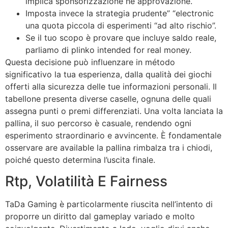
implica sponsorizzazione nè approvazione.
Imposta invece la strategia prudente” “electronic
una quota piccola di esperimenti “ad alto rischio”.
Se il tuo scopo è provare que incluye saldo reale,
parliamo di plinko intended for real money.
Questa decisione può influenzare in método
significativo la tua esperienza, dalla qualità dei giochi
offerti alla sicurezza delle tue informazioni personali. Il
tabellone presenta diverse caselle, ognuna delle quali
assegna punti o premi differenziati. Una volta lanciata la
pallina, il suo percorso è casuale, rendendo ogni
esperimento straordinario e avvincente. È fondamentale
osservare are available la pallina rimbalza tra i chiodi,
poiché questo determina l’uscita finale.
Rtp, Volatilità E Fairness
TaDa Gaming è particolarmente riuscita nell’intento di
proporre un diritto dal gameplay variado e molto