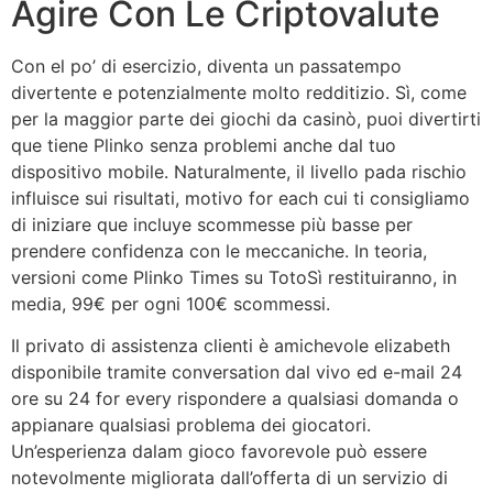
Agire Con Le Criptovalute
Con el po’ di esercizio, diventa un passatempo
divertente e potenzialmente molto redditizio. Sì, come
per la maggior parte dei giochi da casinò, puoi divertirti
que tiene Plinko senza problemi anche dal tuo
dispositivo mobile. Naturalmente, il livello pada rischio
influisce sui risultati, motivo for each cui ti consigliamo
di iniziare que incluye scommesse più basse per
prendere confidenza con le meccaniche. In teoria,
versioni come Plinko Times su TotoSì restituiranno, in
media, 99€ per ogni 100€ scommessi.
Il privato di assistenza clienti è amichevole elizabeth
disponibile tramite conversation dal vivo ed e-mail 24
ore su 24 for every rispondere a qualsiasi domanda o
appianare qualsiasi problema dei giocatori.
Un’esperienza dalam gioco favorevole può essere
notevolmente migliorata dall’offerta di un servizio di