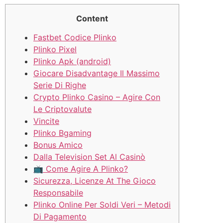
Content
Fastbet Codice Plinko
Plinko Pixel
Plinko Apk (android)
Giocare Disadvantage Il Massimo
Serie Di Righe
Crypto Plinko Casino – Agire Con
Le Criptovalute
Vincite
Plinko Bgaming
Bonus Amico
Dalla Television Set Al Casinò
📺 Come Agire A Plinko?
Sicurezza, Licenze At The Gioco
Responsabile
Plinko Online Per Soldi Veri – Metodi
Di Pagamento