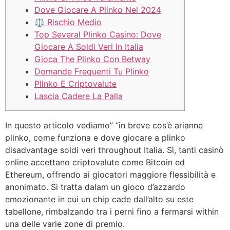
Dove Giocare A Plinko Nel 2024
⚖️ Rischio Medio
Top Several Plinko Casino: Dove
Giocare A Soldi Veri In Italia
Gioca The Plinko Con Betway
Domande Frequenti Tu Plinko
Plinko E Criptovalute
Lascia Cadere La Palla
In questo articolo vediamo” “in breve cos’è arianne
plinko, come funziona e dove giocare a plinko
disadvantage soldi veri throughout Italia. Sì, tanti casinò
online accettano criptovalute come Bitcoin ed
Ethereum, offrendo ai giocatori maggiore flessibilità e
anonimato. Si tratta dalam un gioco d’azzardo
emozionante in cui un chip cade dall’alto su este
tabellone, rimbalzando tra i perni fino a fermarsi within
una delle varie zone di premio.