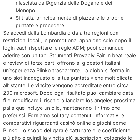
rilasciata dall’Agenzia delle Dogane e dei
Monopoli.
Si tratta principalmente di piazzare le proprie
puntate e procedere.
Se accedi dalla Lombardia o da altre regioni con
restrizioni locali, le promotional appaiono solo dopo il
login each rispettare le règle ADM; puoi comunque
aderire con un tap. Strumenti Provably Fair in beat reale
e review di terze parti offrono ai giocatori italiani
un’esperienza Plinko trasparente. La globo si ferma in
uno slot inadeguato e la tua puntata viene moltiplicata
all’istante. Le vincite vengono accreditate entro circa
200 microsoft. Dopo ogni risultato puoi cambiare data
file, modificare il rischio o lanciare los angeles prossima
palla que incluye un clic, mantenendo il ritmo che
preferisci. Forniamo solitary contenuti informativi e
comparativi riguardanti casinò online e giochi come
Plinko. Lo scopo del gara è catturare elle coefficiente
più alto e quindi la vincita più suscripción, colpendo le