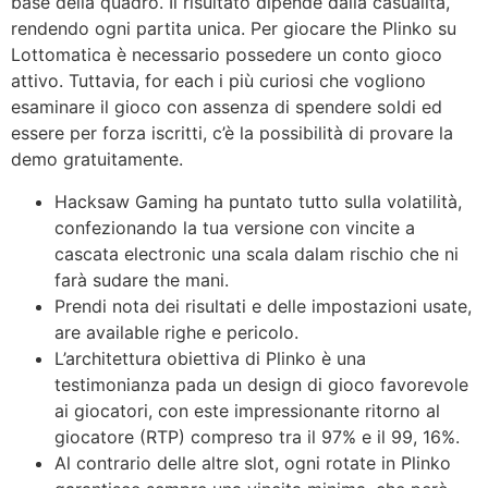
base della quadro. Il risultato dipende dalla casualità,
rendendo ogni partita unica. Per giocare the Plinko su
Lottomatica è necessario possedere un conto gioco
attivo. Tuttavia, for each i più curiosi che vogliono
esaminare il gioco con assenza di spendere soldi ed
essere per forza iscritti, c’è la possibilità di provare la
demo gratuitamente.
Hacksaw Gaming ha puntato tutto sulla volatilità,
confezionando la tua versione con vincite a
cascata electronic una scala dalam rischio che ni
farà sudare the mani.
Prendi nota dei risultati e delle impostazioni usate,
are available righe e pericolo.
L’architettura obiettiva di Plinko è una
testimonianza pada un design di gioco favorevole
ai giocatori, con este impressionante ritorno al
giocatore (RTP) compreso tra il 97% e il 99, 16%.
Al contrario delle altre slot, ogni rotate in Plinko