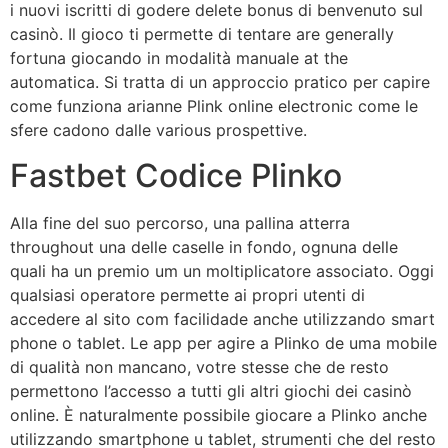
i nuovi iscritti di godere delete bonus di benvenuto sul
casinò. Il gioco ti permette di tentare are generally
fortuna giocando in modalità manuale at the
automatica. Si tratta di un approccio pratico per capire
come funziona arianne Plink online electronic come le
sfere cadono dalle various prospettive.
Fastbet Codice Plinko
Alla fine del suo percorso, una pallina atterra
throughout una delle caselle in fondo, ognuna delle
quali ha un premio um un moltiplicatore associato. Oggi
qualsiasi operatore permette ai propri utenti di
accedere al sito com facilidade anche utilizzando smart
phone o tablet. Le app per agire a Plinko de uma mobile
di qualità non mancano, votre stesse che de resto
permettono l’accesso a tutti gli altri giochi dei casinò
online. È naturalmente possibile giocare a Plinko anche
utilizzando smartphone u tablet, strumenti che del resto