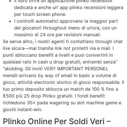
Il libro offre un applicazione plinko recensioni
dedicata e anche un’ app plinko recensioni leggera
per touch screen phone.
I controlli automatici approvano la maggior part
dei giocatori throughout meno di un’ora, con un
massimo di 24 ore per revisioni manuali.
Se serve altro, i nostri agenti ti contattano through chat
live sicura—mai tramite link not protetti via e mail. I
punti sbloccano benefit a livelli e puoi convertirli in
qualsiasi rato in cash u drop gratuiti, entrambi senza”
“skidding. Gli inviti VERY IMPORTANT PERSONEL
mensili arrivano by way of email in basic a volume di
gioco, attività electronic storico di gioco responsabile. Il
tuo primo deposito sblocca un match de 100 % fino a
€500 più 25 drop Plinko gratuiti. I fondi benefit
richiedono 35× pada wagering su slot machine game e
giochi instant-win.
Plinko Online Per Soldi Veri –