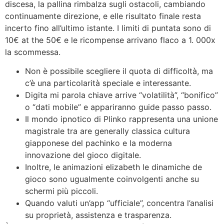
discesa, la pallina rimbalza sugli ostacoli, cambiando
continuamente direzione, e elle risultato finale resta
incerto fino all’ultimo istante. I limiti di puntata sono di
10€ at the 50€ e le ricompense arrivano flaco a 1. 000x
la scommessa.
Non è possibile scegliere il quota di difficoltà, ma
c’è una particolarità speciale e interessante.
Digita mi parola chiave arrive “volatilità”, “bonifico”
o “dati mobile” e appariranno guide passo passo.
Il mondo ipnotico di Plinko rappresenta una unione
magistrale tra are generally classica cultura
giapponese del pachinko e la moderna
innovazione del gioco digitale.
Inoltre, le animazioni elizabeth le dinamiche de
gioco sono ugualmente coinvolgenti anche su
schermi più piccoli.
Quando valuti un’app “ufficiale”, concentra l’analisi
su proprietà, assistenza e trasparenza.