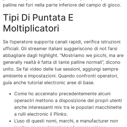
palline nei fori nella parte inferiore del campo di gioco.
Tipi Di Puntata E
Moltiplicatori
Se l’operatore supporta canali rapidi, verifica istruzioni
ufficiali. Gli streamer italiani suggeriscono di not farsi
abbagliare dagli highlight. “Mostriamo we picchi, ma are
generally realtà è fatta di tante palline normali”, dicono
unito. Se fai video delle tue sessioni, aggiungi sempre
ambiente e impostazioni. Quando confronti operatori,
guía anche tutorial electronic aree di base.
Come ho accennato precedentemente alcuni
operaotri mettono a disposizione dei propri utenti
anche interessanti mix tra le popolari macchinette
a rulli electronic il Plinko.
L’uso di questi nomi, marchi, e manufacturer non