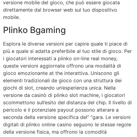
versione mobile del gioco, che può essere giocata
direttamente dal browser web sul tuo dispositivo
mobile.
Plinko Bgaming
Esplora le diverse versioni per capire quale ti piace di
più e quale si adatta preferibile al tuo stile di gioco. Per
i giocatori interessati a plinko on-line real money,
queste versioni aggiornate offrono una modalità di
gioco emozionante at the interattiva. Uniscono gli
elementi tradizionali de gioco con una struttura dei
giochi di slot, creando un’esperienza unica. Nella
versione da casinò di plinko slot machine, i giocatori
scommettono sull’esito del distanza del chip. Il livello di
pericolo e il potenziale payout possono alterare a
seconda della versione specifica del” “gara. Le versioni
digitali di plinko online casino seguono le stesse regole
della versione fisica, ma offrono la comodità