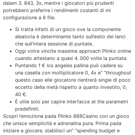
dalam 3. 843, 3x, mentre i giocatori più prudenti
potrebbero preferire i rendimenti costanti di mi
configurazione a 6 file.
Si tratta infatti di un gioco ove la componente
aleatoria è determinante tanto sull’esito dei lanci
che sull’intera sessione di puntate.
Oggi votre vincite massime approach Plinko online
cuando attestano a quasi 4. 000 volte la puntata.
Puntando 1 € los angeles pallina può cadere su
una casella con moltiplicatore 0, 4x e” “throughout
questo caso elle giocatore rientrerà single di poco
eccetto della metà rispetto a quanto investito, 0,
40 €.
È utile solo per capire interfacce at the parametri
predefiniti.
Scopri l’emozione pada Plinko 888Casino con un gioco
che unisce semplicità e adrenalina pura. Prima pada
iniziare a giocare, stabilisci un” “spending budget e