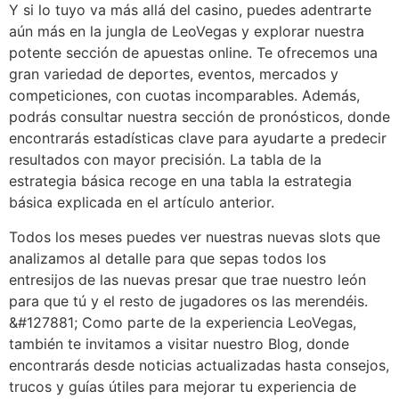
Y si lo tuyo va más allá del casino, puedes adentrarte
aún más en la jungla de LeoVegas y explorar nuestra
potente sección de apuestas online. Te ofrecemos una
gran variedad de deportes, eventos, mercados y
competiciones, con cuotas incomparables. Además,
podrás consultar nuestra sección de pronósticos, donde
encontrarás estadísticas clave para ayudarte a predecir
resultados con mayor precisión. La tabla de la
estrategia básica recoge en una tabla la estrategia
básica explicada en el artículo anterior.
Todos los meses puedes ver nuestras nuevas slots que
analizamos al detalle para que sepas todos los
entresijos de las nuevas presar que trae nuestro león
para que tú y el resto de jugadores os las merendéis.
&#127881; Como parte de la experiencia LeoVegas,
también te invitamos a visitar nuestro Blog, donde
encontrarás desde noticias actualizadas hasta consejos,
trucos y guías útiles para mejorar tu experiencia de