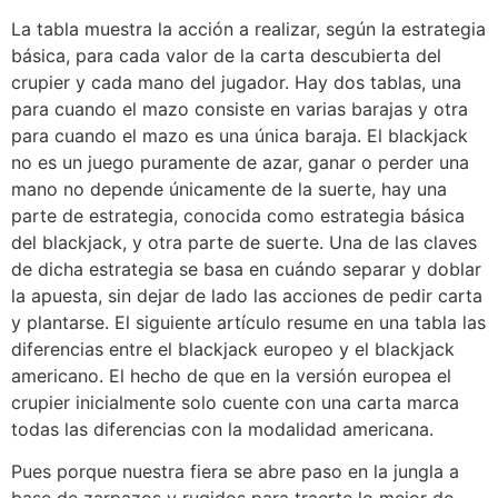
La tabla muestra la acción a realizar, según la estrategia
básica, para cada valor de la carta descubierta del
crupier y cada mano del jugador. Hay dos tablas, una
para cuando el mazo consiste en varias barajas y otra
para cuando el mazo es una única baraja. El blackjack
no es un juego puramente de azar, ganar o perder una
mano no depende únicamente de la suerte, hay una
parte de estrategia, conocida como estrategia básica
del blackjack, y otra parte de suerte. Una de las claves
de dicha estrategia se basa en cuándo separar y doblar
la apuesta, sin dejar de lado las acciones de pedir carta
y plantarse. El siguiente artículo resume en una tabla las
diferencias entre el blackjack europeo y el blackjack
americano. El hecho de que en la versión europea el
crupier inicialmente solo cuente con una carta marca
todas las diferencias con la modalidad americana.
Pues porque nuestra fiera se abre paso en la jungla a
base de zarpazos y rugidos para traerte lo mejor de