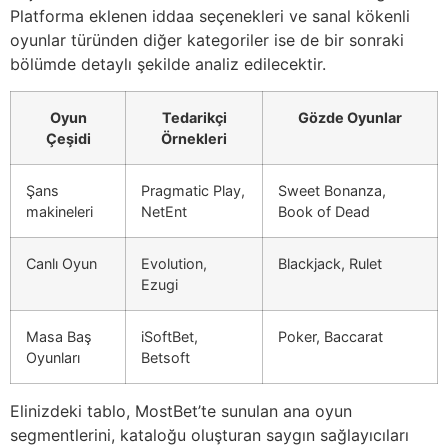
Platforma eklenen iddaa seçenekleri ve sanal kökenli
oyunlar türünden diğer kategoriler ise de bir sonraki
bölümde detaylı şekilde analiz edilecektir.
Oyun
Tedarikçi
Gözde Oyunlar
Çeşidi
Örnekleri
Şans
Pragmatic Play,
Sweet Bonanza,
makineleri
NetEnt
Book of Dead
Canlı Oyun
Evolution,
Blackjack, Rulet
Ezugi
Masa Baş
iSoftBet,
Poker, Baccarat
Oyunları
Betsoft
Elinizdeki tablo, MostBet’te sunulan ana oyun
segmentlerini, kataloğu oluşturan saygın sağlayıcıları