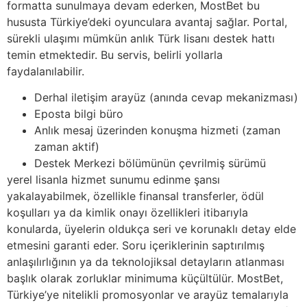
formatta sunulmaya devam ederken, MostBet bu
hususta Türkiye’deki oyunculara avantaj sağlar. Portal,
sürekli ulaşımı mümkün anlık Türk lisanı destek hattı
temin etmektedir. Bu servis, belirli yollarla
faydalanılabilir.
Derhal iletişim arayüz (anında cevap mekanizması)
Eposta bilgi büro
Anlık mesaj üzerinden konuşma hizmeti (zaman
zaman aktif)
Destek Merkezi bölümünün çevrilmiş sürümü
yerel lisanla hizmet sunumu edinme şansı
yakalayabilmek, özellikle finansal transferler, ödül
koşulları ya da kimlik onayı özellikleri itibarıyla
konularda, üyelerin oldukça seri ve korunaklı detay elde
etmesini garanti eder. Soru içeriklerinin saptırılmış
anlaşılırlığının ya da teknolojiksal detayların atlanması
başlık olarak zorluklar minimuma küçültülür. MostBet,
Türkiye’ye nitelikli promosyonlar ve arayüz temalarıyla