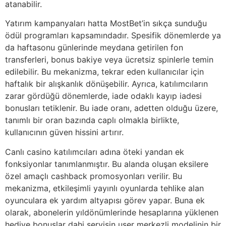
atanabilir.
Yatırım kampanyaları hatta MostBet’in sıkça sunduğu
ödül programları kapsamındadır. Spesifik dönemlerde ya
da haftasonu günlerinde meydana getirilen fon
transferleri, bonus bakiye veya ücretsiz spinlerle temin
edilebilir. Bu mekanizma, tekrar eden kullanıcılar için
haftalık bir alışkanlık dönüşebilir. Ayrıca, katılımcıların
zarar gördüğü dönemlerde, iade odaklı kayıp iadesi
bonusları tetiklenir. Bu iade oranı, adetten olduğu üzere,
tanımlı bir oran bazında caplı olmakla birlikte,
kullanıcının güven hissini artırır.
Canlı casino katılımcıları adına öteki yandan ek
fonksiyonlar tanımlanmıştır. Bu alanda oluşan eksilere
özel amaçlı cashback promosyonları verilir. Bu
mekanizma, etkileşimli yayınlı oyunlarda tehlike alan
oyunculara ek yardım altyapısı görev yapar. Buna ek
olarak, abonelerin yıldönümlerinde hesaplarına yüklenen
hediye bonuslar dahi servisin user merkezli modelinin bir