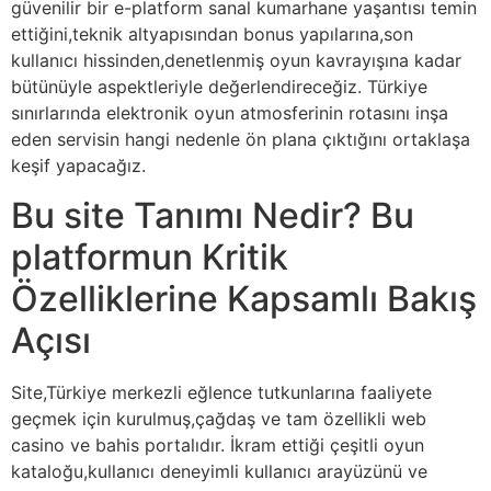
güvenilir bir e-platform sanal kumarhane yaşantısı temin
ettiğini,teknik altyapısından bonus yapılarına,son
kullanıcı hissinden,denetlenmiş oyun kavrayışına kadar
bütünüyle aspektleriyle değerlendireceğiz. Türkiye
sınırlarında elektronik oyun atmosferinin rotasını inşa
eden servisin hangi nedenle ön plana çıktığını ortaklaşa
keşif yapacağız.
Bu site Tanımı Nedir? Bu
platformun Kritik
Özelliklerine Kapsamlı Bakış
Açısı
Site,Türkiye merkezli eğlence tutkunlarına faaliyete
geçmek için kurulmuş,çağdaş ve tam özellikli web
casino ve bahis portalıdır. İkram ettiği çeşitli oyun
kataloğu,kullanıcı deneyimli kullanıcı arayüzünü ve