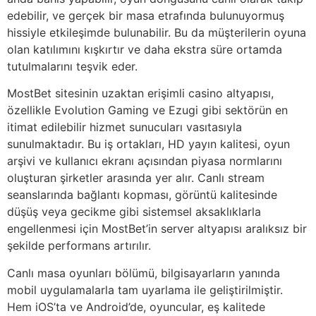
edebilir, ve gerçek bir masa etrafında bulunuyormuş
hissiyle etkileşimde bulunabilir. Bu da müşterilerin oyuna
olan katılımını kışkırtır ve daha ekstra süre ortamda
tutulmalarını teşvik eder.
MostBet sitesinin uzaktan erişimli casino altyapısı,
özellikle Evolution Gaming ve Ezugi gibi sektörün en
itimat edilebilir hizmet sunucuları vasıtasıyla
sunulmaktadır. Bu iş ortakları, HD yayın kalitesi, oyun
arşivi ve kullanıcı ekranı açısından piyasa normlarını
oluşturan şirketler arasında yer alır. Canlı stream
seanslarında bağlantı kopması, görüntü kalitesinde
düşüş veya gecikme gibi sistemsel aksaklıklarla
engellenmesi için MostBet’in server altyapısı aralıksız bir
şekilde performans artırılır.
Canlı masa oyunları bölümü, bilgisayarların yanında
mobil uygulamalarla tam uyarlama ile geliştirilmiştir.
Hem iOS’ta ve Android’de, oyuncular, eş kalitede