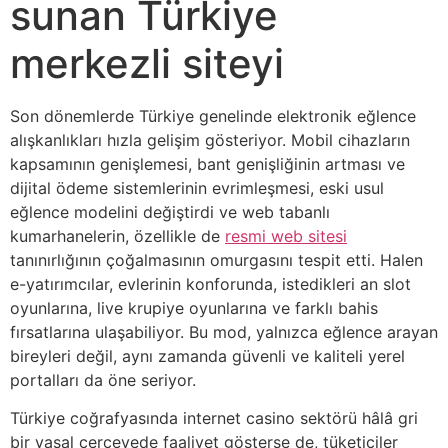
sunan Türkiye
merkezli siteyi
Son dönemlerde Türkiye genelinde elektronik eğlence
alışkanlıkları hızla gelişim gösteriyor. Mobil cihazların
kapsamının genişlemesi, bant genişliğinin artması ve
dijital ödeme sistemlerinin evrimleşmesi, eski usul
eğlence modelini değiştirdi ve web tabanlı
kumarhanelerin, özellikle de
resmi web sitesi
tanınırlığının çoğalmasının omurgasını tespit etti. Halen
e-yatırımcılar, evlerinin konforunda, istedikleri an slot
oyunlarına, live krupiye oyunlarına ve farklı bahis
fırsatlarına ulaşabiliyor. Bu mod, yalnızca eğlence arayan
bireyleri değil, aynı zamanda güvenli ve kaliteli yerel
portalları da öne seriyor.
Türkiye coğrafyasında internet casino sektörü hâlâ gri
bir yasal çerçevede faaliyet gösterse de, tüketiciler