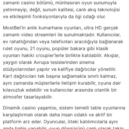
zamanlı casino bölümü, münhasıran oyun sunumuyla
yetinmeyip, değil, sunum kalitesi, canlı akış teknolojisi
ve etkileşimli fonksiyonlarıyla da ilgi odağı olur.
MostBet’in anlık kumarhane oyunları, ultra HD gerçek
zamanlı video streamleri ile sunulmaktadır. Kullanıcılar,
ev rahatlığından veya telefonları aracılığıyla bağlanarak
rulet oyunu, 21 oyunu, popüler bakara gibi klasik
oyunları hakiki croupier’lerle birlikte katılabilir. Akışlar,
yaygın olarak Avrupa tesislerinden sinema
stüdyolarından yapılır ve kalifiye dağıtıcılar yönetilir.
Kart dağıtıcıları tek başına sağlamakla sınırlı kalmaz,
aynı zamanda müşterilerle iletişim kurabilir, oyuna dair
kılavuzluk edebilir ve kullanıcılar arasında otantik bir
atmosfer tasarlayabilir.
Dinamik casino yaşantısı, sistem temelli table oyunlarına
karşılaştırmalı olarak daha insan odaklı ve aktif bir
platform arz eder. Oyuncular, öteki katılımcılarla aynı
anda bahis yapabilir, oyun döngüsünü canlı olarak takip