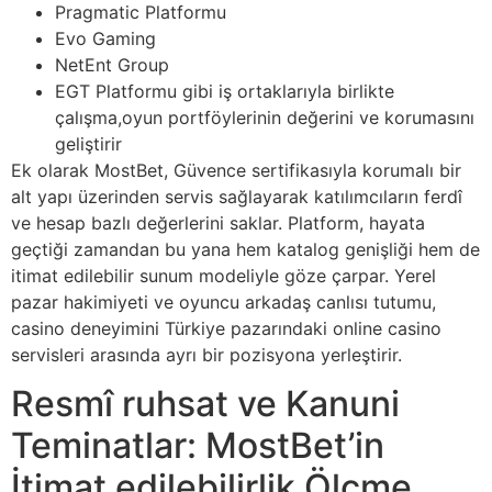
Pragmatic Platformu
Evo Gaming
NetEnt Group
EGT Platformu gibi iş ortaklarıyla birlikte
çalışma,oyun portföylerinin değerini ve korumasını
geliştirir
Ek olarak MostBet, Güvence sertifikasıyla korumalı bir
alt yapı üzerinden servis sağlayarak katılımcıların ferdî
ve hesap bazlı değerlerini saklar. Platform, hayata
geçtiği zamandan bu yana hem katalog genişliği hem de
itimat edilebilir sunum modeliyle göze çarpar. Yerel
pazar hakimiyeti ve oyuncu arkadaş canlısı tutumu,
casino deneyimini Türkiye pazarındaki online casino
servisleri arasında ayrı bir pozisyona yerleştirir.
Resmî ruhsat ve Kanuni
Teminatlar: MostBet’in
İtimat edilebilirlik Ölçme