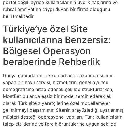
portal değil, ayrıca kullanıcılarının üyelik haklarına ve
ruhsal emniyetine saygı duyan bir firma olduğunu
belirtmektedir.
Türkiye’ye özel Site
kullanıcılarına Benzersiz:
Bölgesel Operasyon
beraberinde Rehberlik
Dünya çapında online kumarhane pazarında sunum
yapan bir hayli servisi, hizmetlerini genel oyuncu
demografisine hitap edecek şekilde strukturlarken,
MostBet bu anda eşsiz bir model tercih ederek ek
olarak Türk site ziyaretçilerine özel modellemeler
geliştirmeyi başarmıştır. Sitenin arayüzlediği uyarlanmış
müşteri desteği operasyonel yapıları, Türk kullanıcıların
talep ettiklerine ve tercih örüntülerine uygun şekilde