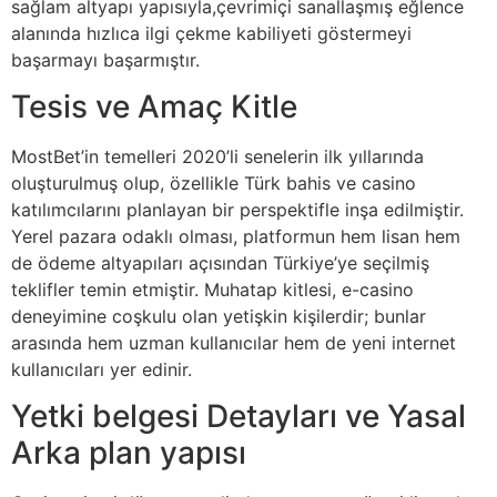
sağlam altyapı yapısıyla,çevrimiçi sanallaşmış eğlence
alanında hızlıca ilgi çekme kabiliyeti göstermeyi
başarmayı başarmıştır.
Tesis ve Amaç Kitle
MostBet’in temelleri 2020’li senelerin ilk yıllarında
oluşturulmuş olup, özellikle Türk bahis ve casino
katılımcılarını planlayan bir perspektifle inşa edilmiştir.
Yerel pazara odaklı olması, platformun hem lisan hem
de ödeme altyapıları açısından Türkiye’ye seçilmiş
teklifler temin etmiştir. Muhatap kitlesi, e-casino
deneyimine coşkulu olan yetişkin kişilerdir; bunlar
arasında hem uzman kullanıcılar hem de yeni internet
kullanıcıları yer edinir.
Yetki belgesi Detayları ve Yasal
Arka plan yapısı