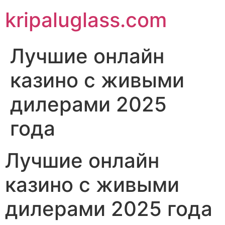
kripaluglass.com
Лучшие онлайн
казино с живыми
дилерами 2025
года
Лучшие онлайн
казино с живыми
дилерами 2025 года