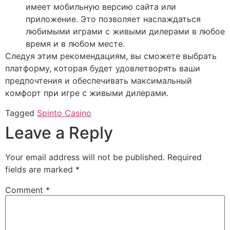
имеет мобильную версию сайта или
приложение. Это позволяет наслаждаться
любимыми играми с живыми дилерами в любое
время и в любом месте.
Следуя этим рекомендациям, вы сможете выбрать
платформу, которая будет удовлетворять ваши
предпочтения и обеспечивать максимальный
комфорт при игре с живыми дилерами.
Tagged
Spinto Casino
Leave a Reply
Your email address will not be published.
Required
fields are marked
*
Comment
*