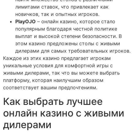
лимитами ставок, что привлекает как
новичков, так и опытных игроков.
PlayOJO
– онлайн казино, которое стало
популярным благодаря честной политике
выплат и высокой степени безопасности. В
этом казино предложены столы с живыми
дилерами для самых требовательных игроков.
Каждое из этих казино предлагает игрокам
уникальные условия для комфортной игры с
живыми дилерами, так что вы можете выбрать
платформу, которая наилучшим образом
соответствует вашим предпочтениям.
Как выбрать лучшее
онлайн казино с живыми
дилерами