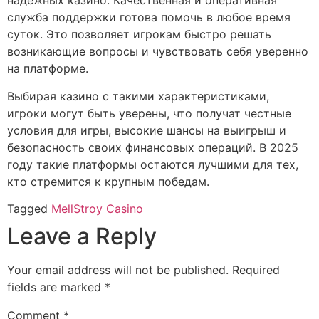
надежных казино. Качественная и оперативная
служба поддержки готова помочь в любое время
суток. Это позволяет игрокам быстро решать
возникающие вопросы и чувствовать себя уверенно
на платформе.
Выбирая казино с такими характеристиками,
игроки могут быть уверены, что получат честные
условия для игры, высокие шансы на выигрыш и
безопасность своих финансовых операций. В 2025
году такие платформы остаются лучшими для тех,
кто стремится к крупным победам.
Tagged
MellStroy Casino
Leave a Reply
Your email address will not be published.
Required
fields are marked
*
Comment
*