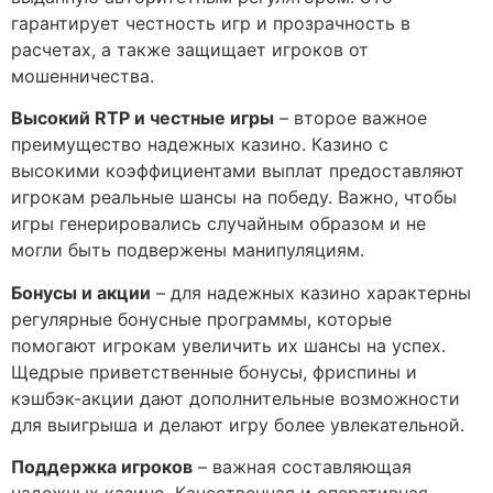
гарантирует честность игр и прозрачность в
расчетах, а также защищает игроков от
мошенничества.
Высокий RTP и честные игры
– второе важное
преимущество надежных казино. Казино с
высокими коэффициентами выплат предоставляют
игрокам реальные шансы на победу. Важно, чтобы
игры генерировались случайным образом и не
могли быть подвержены манипуляциям.
Бонусы и акции
– для надежных казино характерны
регулярные бонусные программы, которые
помогают игрокам увеличить их шансы на успех.
Щедрые приветственные бонусы, фриспины и
кэшбэк-акции дают дополнительные возможности
для выигрыша и делают игру более увлекательной.
Поддержка игроков
– важная составляющая