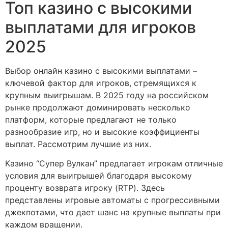
Топ казино с высокими
выплатами для игроков
2025
Выбор онлайн казино с высокими выплатами –
ключевой фактор для игроков, стремящихся к
крупным выигрышам. В 2025 году на российском
рынке продолжают доминировать несколько
платформ, которые предлагают не только
разнообразие игр, но и высокие коэффициенты
выплат. Рассмотрим лучшие из них.
Казино “Супер Вулкан” предлагает игрокам отличные
условия для выигрышей благодаря высокому
проценту возврата игроку (RTP). Здесь
представлены игровые автоматы с прогрессивными
джекпотами, что дает шанс на крупные выплаты при
каждом вращении.