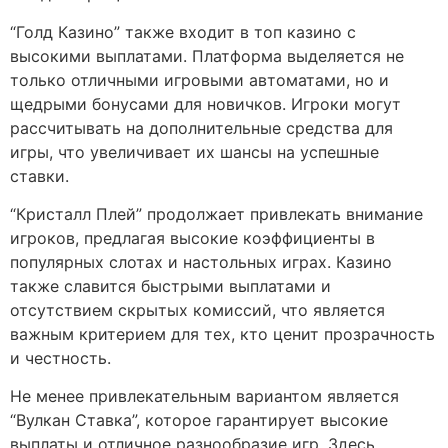
“Голд Казино” также входит в топ казино с
высокими выплатами. Платформа выделяется не
только отличными игровыми автоматами, но и
щедрыми бонусами для новичков. Игроки могут
рассчитывать на дополнительные средства для
игры, что увеличивает их шансы на успешные
ставки.
“Кристалл Плей” продолжает привлекать внимание
игроков, предлагая высокие коэффициенты в
популярных слотах и настольных играх. Казино
также славится быстрыми выплатами и
отсутствием скрытых комиссий, что является
важным критерием для тех, кто ценит прозрачность
и честность.
Не менее привлекательным вариантом является
“Вулкан Ставка”, которое гарантирует высокие
выплаты и отличное разнообразие игр. Здесь