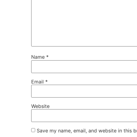
Name
*
Email
*
Website
Save my name, email, and website in this b