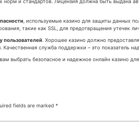
х норм и стандартов. Лицензия должна быть выдана ав
пасности
, используемые казино для защиты данных п
ования, такие как SSL, для предотвращения утечек л
у пользователей
. Хорошее казино должно предоставл
он. Качественная служба поддержки – это показатель н
м выбрать безопасное и надежное онлайн казино для с
uired fields are marked
*