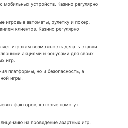
с мобильных устройств. Казино регулярно
ые игровые автоматы, рулетку и покер.
анием клиентов. Казино регулярно
вляет игрокам возможность делать ставки
гулярными акциями и бонусами для своих
х игр.
ния платформы, но и безопасность, а
ной игры.
ючевых факторов, которые помогут
лицензию на проведение азартных игр,