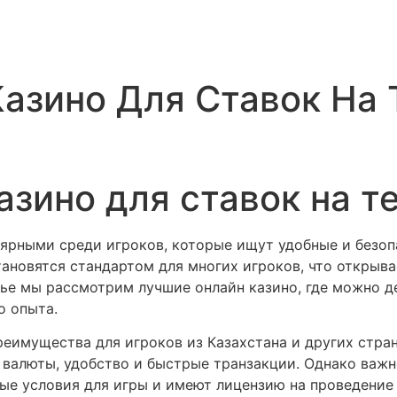
азино Для Ставок На 
зино для ставок на те
лярными среди игроков, которые ищут удобные и безоп
становятся стандартом для многих игроков, что откры
тье мы рассмотрим лучшие онлайн казино, где можно де
о опыта.
еимущества для игроков из Казахстана и других стр
 валюты, удобство и быстрые транзакции. Однако важ
ые условия для игры и имеют лицензию на проведение 