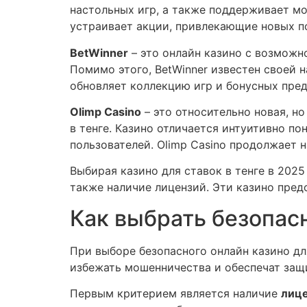
настольных игр, а также поддерживает м
устраивает акции, привлекающие новых п
BetWinner
– это онлайн казино с возможно
Помимо этого, BetWinner известен своей 
обновляет коллекцию игр и бонусных пред
Olimp Casino
– это относительно новая, н
в тенге. Казино отличается интуитивно п
пользователей. Olimp Casino продолжает 
Выбирая казино для ставок в тенге в 2025
также наличие лицензий. Эти казино пред
Как выбрать безопасн
При выборе безопасного онлайн казино дл
избежать мошенничества и обеспечат защ
Первым критерием является наличие
лиц