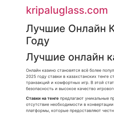
kripaluglass.com
Лучшие Онлайн К
Году
Лучшие онлайн ка
Онлайн казино становятся всё более попу
2025 году ставки в казахстанских тенге 
транзакций и комфортных игр. В этой ста
безопасность и высокое качество игровог
Ставки на тенге
предлагают уникальные пр
отсутствие необходимости в конвертации
платформы, которые предоставляют честн