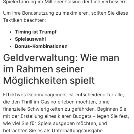
Spielerfahrung im Millioner Casino deutlich verbessern.
Um Ihre Bonusnutzung zu maximieren, sollten Sie diese
Taktiken beachten:
Timing ist Trumpf
Spielauswahl
Bonus-Kombinationen
Geldverwaltung: Wie man
im Rahmen seiner
Möglichkeiten spielt
Effektives Geldmanagement ist entscheidend für alle,
die den Thrill im Casino erleben möchten, ohne
finanzielle Schwierigkeiten zu gefährden. Beginnen Sie
mit der Erstellung eines klaren Budgets – legen Sie fest,
wie viel Sie für Spiele ausgeben möchten, und
betrachten Sie es als Unterhaltungsausgabe.