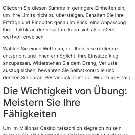
Gliedern Sie diesen Summe in geringere Einheiten ein,
um Ihre Limits nicht zu übersteigen. Behalten Sie Ihre
Erträge und Einbußen genau im Blick; eine Anpassung
Ihrer Taktik an die Resultate kann sich als äußerst
wertvoll erweisen.
Wählen Sie einen Wettplan, der Ihrer Risikotoleranz
entspricht und Ihnen ermöglicht, Ihre Einsätze klug
anzupassen. Widerstehen Sie dem Drang, Verluste
auszugleichen; bewahren Sie Selbstkontrolle und
denken Sie daran: Beständigkeit ist der Weg zum Erfolg.
Die Wichtigkeit von Übung:
Meistern Sie Ihre
Fähigkeiten
Um im Millionär Casino tatsächlich siegreich zu sein,