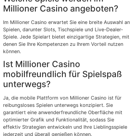
Millioner Casino angeboten?
Im Millioner Casino erwartet Sie eine breite Auswahl an
Spielen, darunter Slots, Tischspiele und Live-Dealer-
Spiele. Jede Spielart bietet einzigartige Strategien, mit
denen Sie Ihre Kompetenzen zu Ihrem Vorteil nutzen
können.
Ist Millioner Casino
mobilfreundlich für Spielspaß
unterwegs?
Ja, die mobile Plattform von Millioner Casino ist für
reibungsloses Spielen unterwegs konzipiert. Sie
garantiert eine anwenderfreundliche Oberfläche mit
optimierter Grafik und Funktionalität, sodass Sie
effektiv Strategien entwickeln und Ihre Lieblingsspiele
jederzeit und überall genießen können.