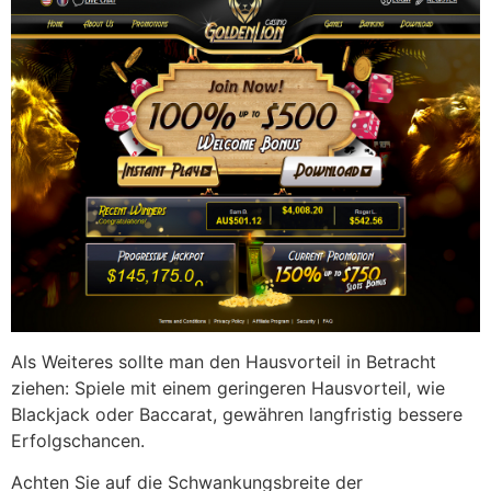
Als Weiteres sollte man den Hausvorteil in Betracht
ziehen: Spiele mit einem geringeren Hausvorteil, wie
Blackjack oder Baccarat, gewähren langfristig bessere
Erfolgschancen.
Achten Sie auf die Schwankungsbreite der