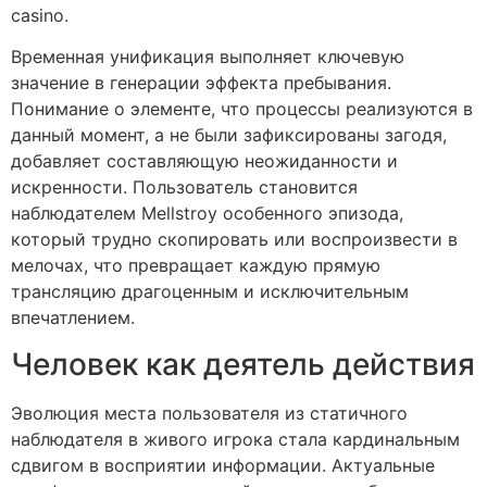
casino.
Временная унификация выполняет ключевую
значение в генерации эффекта пребывания.
Понимание о элементе, что процессы реализуются в
данный момент, а не были зафиксированы загодя,
добавляет составляющую неожиданности и
искренности. Пользователь становится
наблюдателем Mellstroy особенного эпизода,
который трудно скопировать или воспроизвести в
мелочах, что превращает каждую прямую
трансляцию драгоценным и исключительным
впечатлением.
Человек как деятель действия
Эволюция места пользователя из статичного
наблюдателя в живого игрока стала кардинальным
сдвигом в восприятии информации. Актуальные