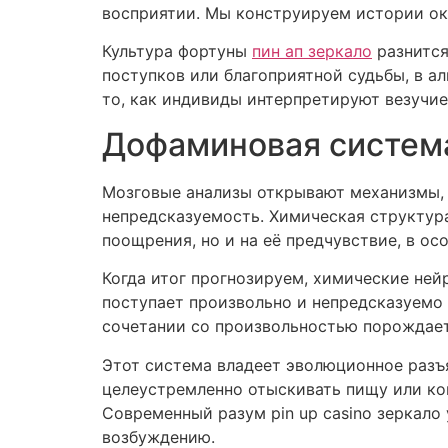
восприятии. Мы конструируем истории ок
Культура фортуны
пин ап зеркало
разнится
поступков или благоприятной судьбы, в а
то, как индивиды интерпретируют везучие
Дофаминовая система
Мозговые анализы открывают механизмы, 
непредсказуемость. Химическая структура
поощрения, но и на её предчувствие, в ос
Когда итог прогнозируем, химические не
поступает произвольно и непредсказуемо 
сочетании со произвольностью порождает
Этот система владеет эволюционное разъ
целеустремленно отыскивать пищу или ко
Современный разум pin up casino зеркало
возбуждению.