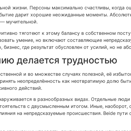
ьной жизни. Персоны максимально счастливы, когда о
м бытие дарит хорошие неожиданные моменты. Абсолют
 — мучительной.
итивно тяготеют к этому балансу в собственном поступ
овать умение, но включают составляющие непредсказ
, бизнес, где результат обусловлен от усилий, но не а
ению делается трудностью
ественной и во множестве случаях полезной, её избы
принять неопределённость как неотвратимую долю быт
сивного действий.
наруживается в разнообразных видах. Отдельные люди
оятельств с двусмысленным итогом. Иные, наоборот, 
лияния на непредсказуемые происшествия. Beide пути