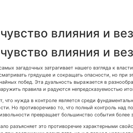
чувство влияния и ве
чувство влияния и ве
 самых загадочных затрагивает нашего взгляда к влас
сматривать грядущее и сокращать опасности, но при 
айных побед. Эта дуальность выражается в разнообра
наружить правила и радуются непредсказуемостью ито
, что нужда в контроле является среди фундаментальн
сти. Но противоречиво то, что полный контроль над 
роизвольности превращает большинство события более
ркало разъясняет это противоречие характерными сво