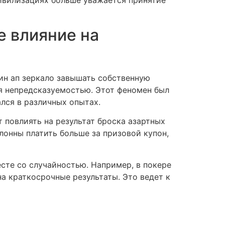
цивилизациях больше уважается принятие
е влияние на
ин ап зеркало завышать собственную
я непредсказуемостью. Этот феномен был
лся в различных опытах.
 повлиять на результат броска азартных
лонны платить больше за призовой купон,
сте со случайностью. Например, в покере
а краткосрочные результаты. Это ведет к