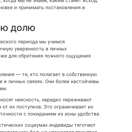
 когда мы не знаем, каким станет исход.
новке и принимать постановления в
ою долю
ческого периода мы учимся
ичную уверенность в личных
даже для обретения ложного ощущения
ления — те, кто полагает в собственную
е и личных связях. Они более настойчивы
ем.
еносят неясность, нередко переживают
 от их поступков. Это ограничивает их
точности с покиданием из зоны удобства.
истических социумах индивиды тяготеют