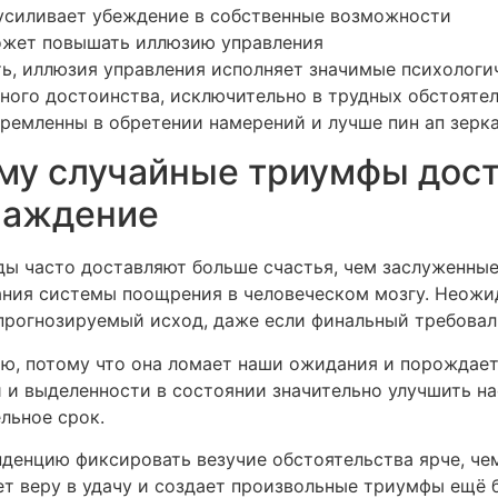
о усиливает убеждение в собственные возможности
ожет повышать иллюзию управления
, иллюзия управления исполняет значимые психологич
нного достоинства, исключительно в трудных обстоят
ремленны в обретении намерений и лучше пин ап зерк
му случайные триумфы дос
лаждение
ы часто доставляют больше счастья, чем заслуженные
ния системы поощрения в человеческом мозгу. Неожи
прогнозируемый исход, даже если финальный требовал
ью, потому что она ломает наши ожидания и порождае
 и выделенности в состоянии значительно улучшить на
льное срок.
денцию фиксировать везучие обстоятельства ярче, чем
т веру в удачу и создает произвольные триумфы ещё 