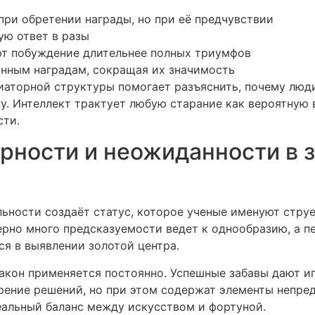
ри обретении награды, но при её предчувствии
ую ответ в разы
т побуждение длительнее полных триумфов
янным наградам, сокращая их значимость
аторной структуры помогает разъяснить, почему люд
у. Интеллект трактует любую старание как вероятную
сти.
рности и неожиданности в з
льности создаёт статус, которое ученые именуют стру
рно много предсказуемости ведет к однообразию, а п
ся в выявлении золотой центра.
акон применяется постоянно. Успешные забавы дают иг
рение решений, но при этом содержат элементы непре
альный баланс между искусством и фортуной.