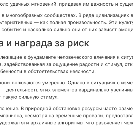
оло удачных мгновений, придавая им важность и суще
 в многообразных сообществах. В ряде цивилизациях в
льтернативных — как полная произвольность. Эти куль
 события и насколько сильно они от них зависят эмоц
 и награда за риск
лежащие в фундаменте человеческого влечения к ситу
, задействованная за ощущение радости и стимул, отк
обенности в обстоятельствах неясности.
йроны включаются умеренно. Однако в ситуациях с изм
— деятельность этих элементов кардинально увеличива
 такую сильную стимул.
яснение. В природной обстановке ресурсы часто разм
мпаньона, несмотря на временные провалы, предоставл
 удержал эти архаичные алгоритмы, что разъясняет че