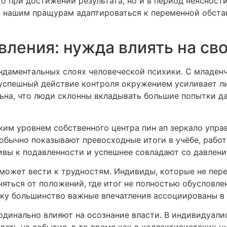
 при достижении результата, но и в период неясности,
а нашим пращурам адаптироваться к переменной обста
вления: нужда влиять на св
ндаментальных слоях человеческой психики. С младен
 успешный действие контроля окружением усиливает л
льна, что люди склонны вкладывать большие попытки 
ким уровнем собственного центра пин ап зеркало управ
обычно показывают превосходные итоги в учёбе, работ
ивы к подавленности и успешнее совладают со давлени
может вести к трудностям. Индивиды, которые не пер
ться от положений, где итог не полностью обусловлен
ку большинство важные впечатления ассоциированы в 
рдинально влияют на осознание власти. В индивидуал