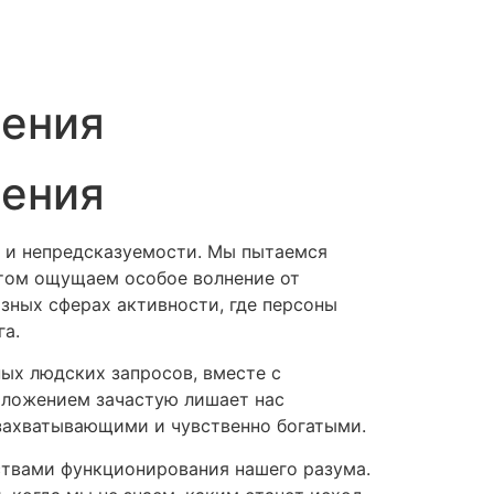
зения
зения
ти и непредсказуемости. Мы пытаемся
этом ощущаем особое волнение от
зных сферах активности, где персоны
га.
ых людских запросов, вместе с
положением зачастую лишает нас
 захватывающими и чувственно богатыми.
йствами функционирования нашего разума.