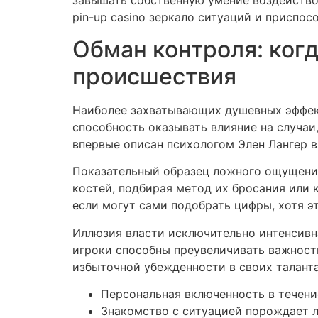
завышать собственную умение воздействов
pin-up casino зеркало ситуаций и приспос
Обман контроля: ког
происшествия
Наиболее захватывающих душевных эффект
способность оказывать влияние на случа
впервые описан психологом Элен Лангер в
Показательный образец ложного ощущения 
костей, подбирая метод их бросания или 
если могут сами подобрать цифры, хотя э
Иллюзия власти исключительно интенсивна
игроки способны преувеличивать важность
избыточной убежденности в своих талант
Персональная включенность в течени
Знакомство с ситуацией порождает 