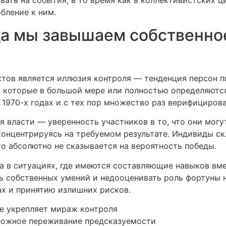
ать на события, в то время как в коллективистских 
обление к ним.
да мы завышаем собственно
ов является иллюзия контроля — тенденция персон п
и, которые в большой мере или полностью определяютс
 1970-х годах и с тех пор множество раз верифицирова
власти — уверенность участников в то, что они могут
концентрируясь на требуемом результате. Индивиды ск
то абсолютно не сказывается на вероятность победы.
 в ситуациях, где имеются составляющие навыков вме
 собственных умений и недооценивать роль фортуны н
ах и принятию излишних рисков.
е укрепляет мираж контроля
ложное переживание предсказуемости