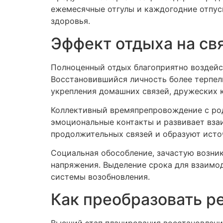
ежемесячные отгулы и каждогодние отпус
здоровья.
Эффект отдыха на св
Полноценный отдых благоприятно воздейст
Восстановившийся личность более терпели
укрепления домашних связей, дружеских 
Коллективный времяпрепровождение с ро
эмоциональные контакты и развивает вз
продолжительных связей и образуют исто
Социальная обособление, зачастую возни
напряжения. Выделение срока для взаимо
системы возобновления.
Как преобразовать р
Высший этап планирования восстановлени