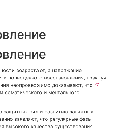
овление
овление
ности возрастают, а напряжение
сти полноценного восстановления, трактуя
вания неопровержимо доказывают, что
r7
м соматического и ментального
ю защитных сил и развитию затяжных
ванно заявляют, что регулярные фазы
я высокого качества существования.