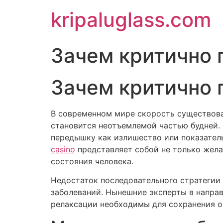
kripaluglass.com
Зачем критично 
Зачем критично 
В современном мире скорость существова
становится неотъемлемой частью будней. 
передышку как излишество или показател
casino
представляет собой не только жела
состояния человека.
Недостаток последовательного стратегии
заболеваний. Нынешние эксперты в направ
релаксации необходимы для сохранения о