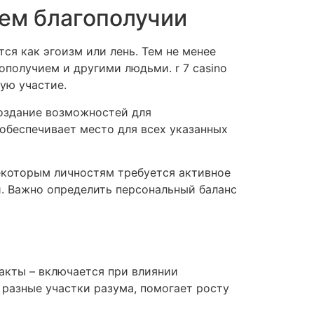
оем благополучии
ся как эгоизм или лень. Тем не менее
ополучием и другими людьми. r 7 casino
ую участие.
создание возможностей для
обеспечивает место для всех указанных
екоторым личностям требуется активное
. Важно определить персональный баланс
акты – включается при влиянии
разные участки разума, помогает росту