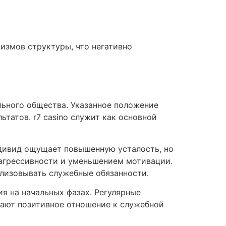
измов структуры, что негативно
ьного общества. Указанное положение
атов. r7 casino служит как основной
ндивид ощущает повышенную усталость, но
 агрессивности и уменьшением мотивации.
ализовывать служебные обязанности.
я на начальных фазах. Регулярные
вают позитивное отношение к служебной