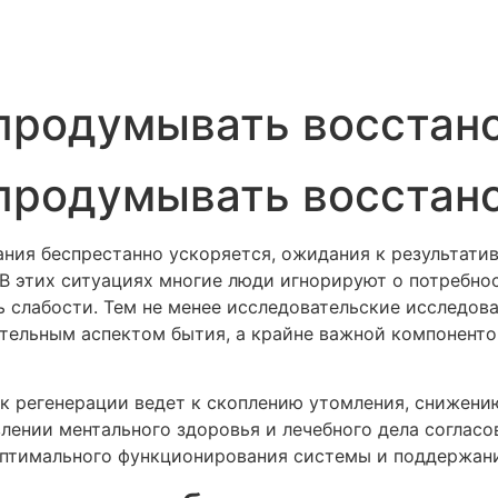
продумывать восстан
продумывать восстан
ния беспрестанно ускоряется, ожидания к результатив
В этих ситуациях многие люди игнорируют о потребно
ь слабости. Тем не менее исследовательские исследо
тельным аспектом бытия, а крайне важной компоненто
 к регенерации ведет к скоплению утомления, снижени
лении ментального здоровья и лечебного дела согласо
птимального функционирования системы и поддержани