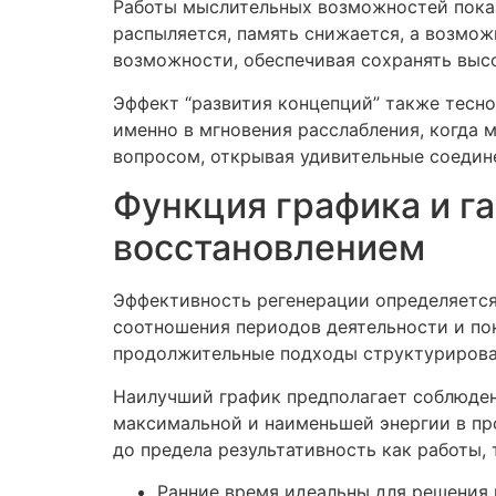
Работы мыслительных возможностей показ
распыляется, память снижается, а возмо
возможности, обеспечивая сохранять выс
Эффект “развития концепций” также тесн
именно в мгновения расслабления, когда 
вопросом, открывая удивительные соедине
Функция графика и г
восстановлением
Эффективность регенерации определяется 
соотношения периодов деятельности и пок
продолжительные подходы структурирова
Наилучший график предполагает соблюден
максимальной и наименьшей энергии в пр
до предела результативность как работы, 
Ранние время идеальны для решения 