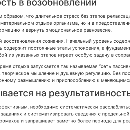
сть в возобновлении
 образом, что длительное стресс без этапов релакса
 в материальном отдыхе организма, но и в предоставле
ормацию и вернуть эмоциональное равновесие.
й восстановления сознания. Начальный уровень содер
ь содержит постоянные этапы успокоения, а фундамен
ой из указанных этапов играет особую задачу в сохра
ремя отдыха запускается так называемая “сеть пассив
я, творческое мышление и душевную регуляцию. Без п
ионному размышлению и приспособлению к меняющимся
ывается на результативност
эффективным, необходимо систематически расслабляться
 заданиях и систематизировать сведения с предельно
ромахов и запрашивает заметно более периода для реа