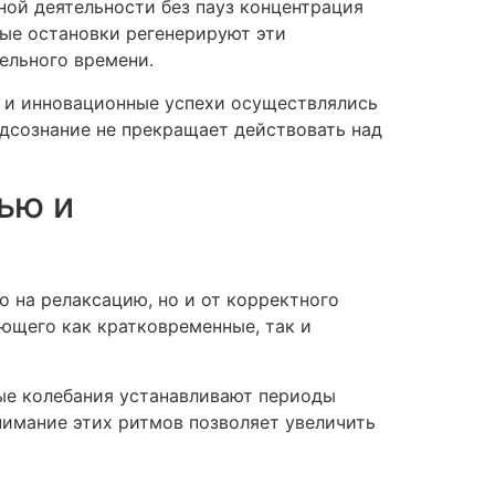
ой деятельности без пауз концентрация
ные остановки регенерируют эти
ельного времени.
я и инновационные успехи осуществлялись
одсознание не прекращает действовать над
ью и
 на релаксацию, но и от корректного
ающего как кратковременные, так и
ые колебания устанавливают периоды
нимание этих ритмов позволяет увеличить