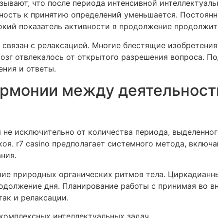
ывают, что после периода интенсивной интеллектуальн
жность к принятию определений уменьшается. Постоян
окий показатель активности в продолжение продолжит
о связан с релаксацией. Многие блестящие изобретени
мозг отвлекалось от открытого разрешения вопроса. П
ния и ответы.
армонии между деятельност
не исключительно от количества периода, выделенного
оя. r7 casino предполагает системного метода, включ
ния.
ие природных органических ритмов тела. Циркадианн
одолжение дня. Планирование работы с принимая во в
так и релаксации.
комплексных интеллектуальных задач