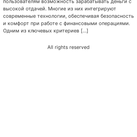
пользователям возможность зарабатывать деньги с
высокой отдачей. Многие из них интегрируют
современные технологии, обеспечивая безопасность
и комфорт при работе с финансовыми операциями.
Одним из ключевых критериев […]
All rights reserved