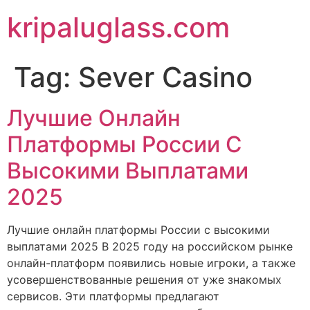
kripaluglass.com
Tag:
Sever Casino
Лучшие Онлайн
Платформы России С
Высокими Выплатами
2025
Лучшие онлайн платформы России с высокими
выплатами 2025 В 2025 году на российском рынке
онлайн-платформ появились новые игроки, а также
усовершенствованные решения от уже знакомых
сервисов. Эти платформы предлагают