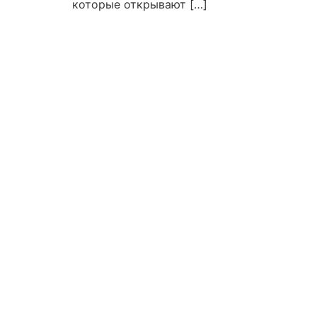
которые открывают […]