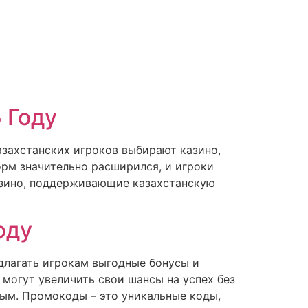
 Году
азахстанских игроков выбирают казино,
орм значительно расширился, и игроки
Казино, поддерживающие казахстанскую
оду
длагать игрокам выгодные бонусы и
могут увеличить свои шансы на успех без
ным. Промокоды – это уникальные коды,