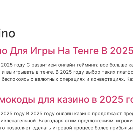
ino
о Для Игры На Тенге В 2025
в 2025 году С развитием онлайн-гейминга все больше к
и выигрывать в тенге. В 2025 году выбор таких платф
е беспокоясь о валютных операциях и конвертациях. 
мокоды для казино в 2025 г
 2025 году В 2025 году онлайн казино продолжают пре
ивлекательной. Благодаря этим предложениям, игроки 
что позволяет сделать игровой процесс более прибыль