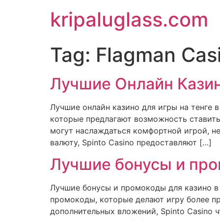
kripaluglass.com
Tag:
Flagman Cas
Лучшие Онлайн Казин
Лучшие онлайн казино для игры на тенге 
которые предлагают возможность ставить 
могут наслаждаться комфортной игрой, н
валюту, Spinto Casino предоставляют […]
Лучшие бонусы и про
Лучшие бонусы и промокоды для казино в
промокоды, которые делают игру более пр
дополнительных вложений, Spinto Casino 