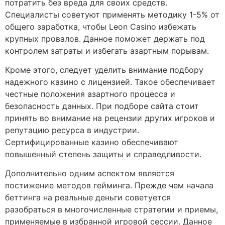
потратить без вреда для своих средств.
Специалисты советуют применять методику 1-5% от
общего заработка, чтобы Leon Casino избежать
крупных провалов. Данное поможет держать под
контролем затраты и избегать азартным порывам.
Кроме этого, следует уделить внимание подбору
надежного казино с лицензией. Такое обеспечивает
честные положения азартного процесса и
безопасность данных. При подборе сайта стоит
принять во внимание на рецензии других игроков и
репутацию ресурса в индустрии.
Сертифицированные казино обеспечивают
повышенный степень защиты и справедливости.
Дополнительно одним аспектом является
постижение методов гейминга. Прежде чем начала
беттинга на реальные деньги советуется
разобраться в многочисленные стратегии и приемы,
применяемые в избранной игровой сессии. Данное