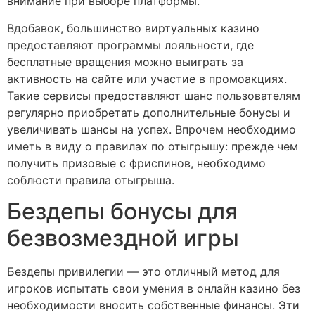
внимание при выборе платформы.
Вдобавок, большинство виртуальных казино
предоставляют программы лояльности, где
бесплатные вращения можно выиграть за
активность на сайте или участие в промоакциях.
Такие сервисы предоставляют шанс пользователям
регулярно приобретать дополнительные бонусы и
увеличивать шансы на успех. Впрочем необходимо
иметь в виду о правилах по отыгрышу: прежде чем
получить призовые с фриспинов, необходимо
соблюсти правила отыгрыша.
Бездепы бонусы для
безвозмездной игры
Бездепы привилегии — это отличный метод для
игроков испытать свои умения в онлайн казино без
необходимости вносить собственные финансы. Эти