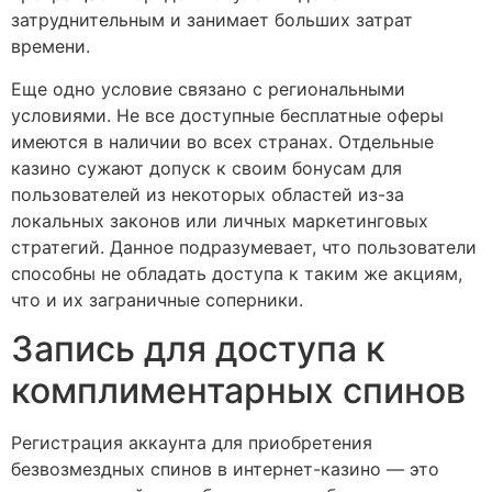
затруднительным и занимает больших затрат
времени.
Еще одно условие связано с региональными
условиями. Не все доступные бесплатные оферы
имеются в наличии во всех странах. Отдельные
казино сужают допуск к своим бонусам для
пользователей из некоторых областей из-за
локальных законов или личных маркетинговых
стратегий. Данное подразумевает, что пользователи
способны не обладать доступа к таким же акциям,
что и их заграничные соперники.
Запись для доступа к
комплиментарных спинов
Регистрация аккаунта для приобретения
безвозмездных спинов в интернет-казино — это