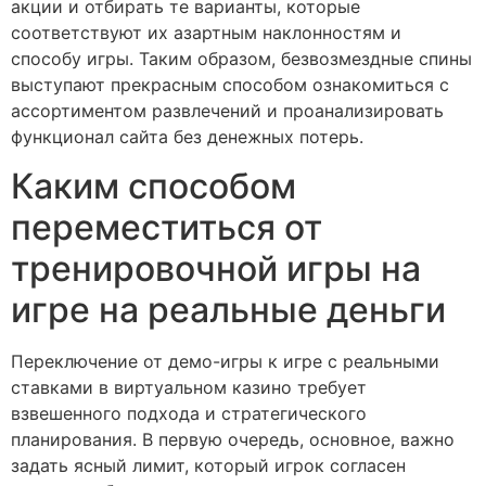
акции и отбирать те варианты, которые
соответствуют их азартным наклонностям и
способу игры. Таким образом, безвозмездные спины
выступают прекрасным способом ознакомиться с
ассортиментом развлечений и проанализировать
функционал сайта без денежных потерь.
Каким способом
переместиться от
тренировочной игры на
игре на реальные деньги
Переключение от демо-игры к игре с реальными
ставками в виртуальном казино требует
взвешенного подхода и стратегического
планирования. В первую очередь, основное, важно
задать ясный лимит, который игрок согласен