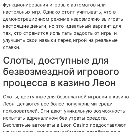
функционирования игровых автоматов или
настольных игр. Однако стоит учитывать, что в
демонстрационном режиме невозможно выиграть
настоящие деньги, но это идеальный вариант для
тех, кто стремится испытать радость от игры и
улучшить свои навыки перед игрой на реальные
ставки.
Слоты, доступные для
безвозмездной игрового
процесса в казино Леон
Слоты, доступные для безоплатной игровки в казино
Леон, делаются все более популярными среди
пользователей. Эти дают уникальную возможность
испытать адреналином без утраты средств.
Бесплатные автоматы в Leon Casino предоставляют
шанс изучить структуру геймплея, разобраться в