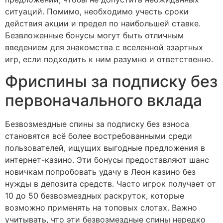
ситуаций. Помимо, необходимо учесть сроки
действия акции и предел по наибольшей ставке.
Безвложенные бонусы могут быть отличным
введением для знакомства с вселенной азартных
игр, если подходить к ним разумно и ответственно.
Фриспины за подписку без
первоначального вклада
Безвозмездные спины за подписку без взноса
становятся всё более востребованными среди
пользователей, ищущих выгодные предложения в
интернет-казино. Эти бонусы предоставляют шанс
новичкам попробовать удачу в Леон казино без
нужды в депозита средств. Часто игрок получает от
10 до 50 безвозмездных раскруток, которые
возможно применять на топовых слотах. Важно
учитывать, что эти безвозмездные спины нередко