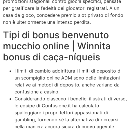
promozioni stagionali contro giochi specifici, pensate
per gratificare la fedeltà dei giocatori registrati. A un
casa da gioco, concedere premio slot privato di fondo
non è ulteriormente una intenso perdita.
Tipi di bonus benvenuto
mucchio online | Winnita
bonus di caça-níqueis
I limiti di cambio addirittura i limiti di deposito di
un scompiglio online ADM sono delle limitazioni
relative ai metodi di deposito, anche variano da
confusione a casino.
Considerando ciascuno i benefici illustrati di verso,
lo equipe di Confusione.it ha calcolato
spalleggiare i propri lettori appassionati di
gambling, fornendo sé la alternativa di ricrearsi
nella maniera ancora sicura di nuovo agevole