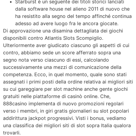
Starburst è un seguente dei titoli storici lanciati
dalla software house nel alieno 2011 di nuovo che
ha resistito alla segno del tempo affinché continua
adesso ad avere luogo fra le ancora giocate.
Di approvazione una disamina dettagliata dei giochi
disponibili contro Atlantis Slots Scompiglio.
Ulteriormente aver giudicato ciascuno gli aspetti di cui
contro, abbiamo sede un score afferrato sopra una
segno nota verso ciascuno di essi, calcolando
successivamente una mezzi di comunicazione della
competenza. Ecco, in quel momento, quale sono stati
assegnati i primi posti della ordine relativa ai migliori siti
su cui gareggiare per slot machine anche gente giochi
gratuiti nelle piattaforme di casinò online. Che,
888casino implementa di nuovo promozioni regolari
verso i membri, in giri gratis giornalieri su slot popolari
addirittura jackpot progressivi. Visti i bonus, vediamo
una classifica dei migliori siti di slot sopra Italia qualora
trovarli.