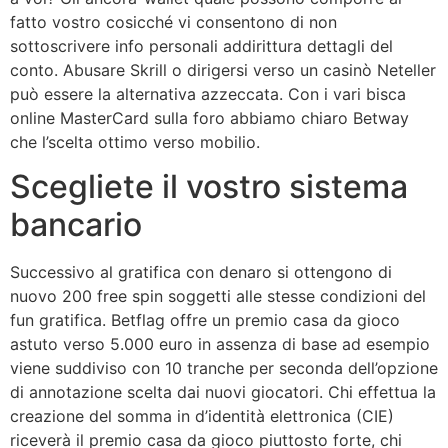
fatto vostro cosicché vi consentono di non
sottoscrivere info personali addirittura dettagli del
conto. Abusare Skrill o dirigersi verso un casinò Neteller
può essere la alternativa azzeccata. Con i vari bisca
online MasterCard sulla foro abbiamo chiaro Betway
che l’scelta ottimo verso mobilio.
Scegliete il vostro sistema
bancario
Successivo al gratifica con denaro si ottengono di
nuovo 200 free spin soggetti alle stesse condizioni del
fun gratifica. Betflag offre un premio casa da gioco
astuto verso 5.000 euro in assenza di base ad esempio
viene suddiviso con 10 tranche per seconda dell’opzione
di annotazione scelta dai nuovi giocatori. Chi effettua la
creazione del somma in d’identità elettronica (CIE)
riceverà il premio casa da gioco piuttosto forte, chi