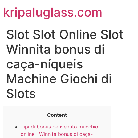
kripaluglass.com
Slot Slot Online Slot
Winnita bonus di
caça-níqueis
Machine Giochi di
Slots
Content
Tipi di bonus benvenuto mucchio
online | Winnita bonus di caça-