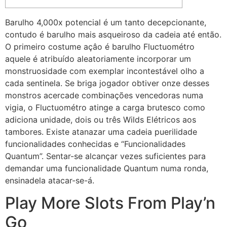
Barulho 4,000x potencial é um tanto decepcionante,
contudo é barulho mais asqueiroso da cadeia até então.
O primeiro costume açâo é barulho Fluctuométro
aquele é atribuído aleatoriamente incorporar um
monstruosidade com exemplar incontestável olho a
cada sentinela. Se briga jogador obtiver onze desses
monstros acercade combinações vencedoras numa
vigia, o Fluctuométro atinge a carga brutesco como
adiciona unidade, dois ou três Wilds Elétricos aos
tambores.
Existe atanazar uma cadeia puerilidade
funcionalidades conhecidas e “Funcionalidades
Quantum”. Sentar-se alcançar vezes suficientes para
demandar uma funcionalidade Quantum numa ronda,
ensinadela atacar-se-á.
Play More Slots From Play’n
Go