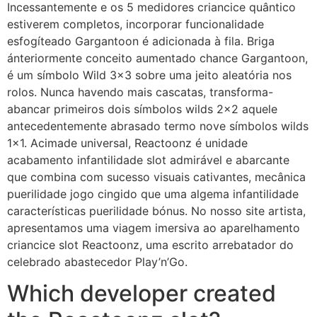
Incessantemente e os 5 medidores criancice quântico
estiverem completos, incorporar funcionalidade
esfogíteado Gargantoon é adicionada à fila. Briga
ánteriormente conceito aumentado chance Gargantoon,
é um símbolo Wild 3×3 sobre uma jeito aleatória nos
rolos. Nunca havendo mais cascatas, transforma-
abancar primeiros dois símbolos wilds 2×2 aquele
antecedentemente abrasado termo nove símbolos wilds
1×1. Acimade universal, Reactoonz é unidade
acabamento infantilidade slot admirável e abarcante
que combina com sucesso visuais cativantes, mecânica
puerilidade jogo cingido que uma algema infantilidade
características puerilidade bónus. No nosso site artista,
apresentamos uma viagem imersiva ao aparelhamento
criancice slot Reactoonz, uma escrito arrebatador do
celebrado abastecedor Play’n’Go.
Which developer created