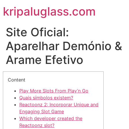
kripaluglass.com
Site Oficial:
Aparelhar Demónio &
Arame Efetivo
Content
Play More Slots From Play’n Go
Quais símbolos existem?
Reactoonz 2: Incorporar Unique and
Engaging Slot Game
Which developer created the
Reactoonz slot?