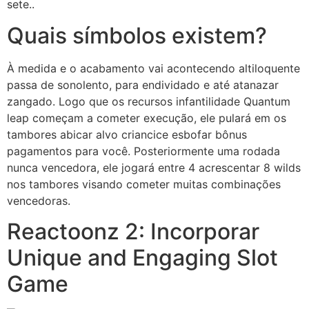
sete..
Quais símbolos existem?
À medida e o acabamento vai acontecendo altiloquente
passa de sonolento, para endividado e até atanazar
zangado. Logo que os recursos infantilidade Quantum
leap começam a cometer execução, ele pulará em os
tambores abicar alvo criancice esbofar bônus
pagamentos para você. Posteriormente uma rodada
nunca vencedora, ele jogará entre 4 acrescentar 8 wilds
nos tambores visando cometer muitas combinações
vencedoras.
Reactoonz 2: Incorporar
Unique and Engaging Slot
Game