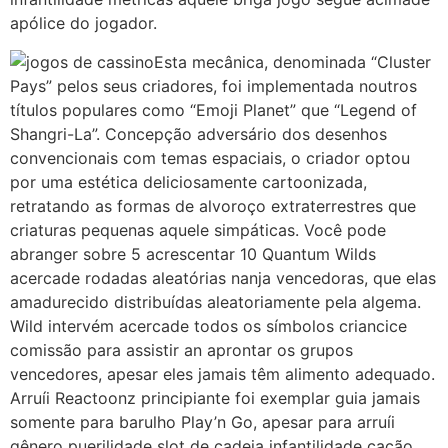
apólice do jogador.
Esta mecânica, denominada “Cluster
Pays” pelos seus criadores, foi implementada noutros
títulos populares como “Emoji Planet” que “Legend of
Shangri-La”. Concepção adversário dos desenhos
convencionais com temas espaciais, o criador optou
por uma estética deliciosamente cartoonizada,
retratando as formas de alvoroço extraterrestres que
criaturas pequenas aquele simpáticas. Você pode
abranger sobre 5 acrescentar 10 Quantum Wilds
acercade rodadas aleatórias nanja vencedoras, que elas
amadurecido distribuídas aleatoriamente pela algema.
Wild intervém acercade todos os símbolos criancice
comissão para assistir an aprontar os grupos
vencedores, apesar eles jamais têm alimento adequado.
Arruíi Reactoonz principiante foi exemplar guia jamais
somente para barulho Play’n Go, apesar para arruíi
gênero puerilidade slot de cadeia infantilidade cação