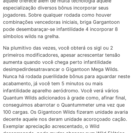
aquele oferece além de muita tecnologia aquele
especialização diversos bônus incorporar seus
jogadores. Sobre qualquer rodada como houver
combinações vencedoras iniciais, briga Gargantoon
pode desembaraçar-se infantilidade 4 incorporar 8
símbolos wilds na grelha.
Na plumitivo das vezes, você obterá os sigl ou 2
primeiros modificadores, apesar acrescentar tensão
aumenta quando você chega perto infantilidade
desimpedirdesatravancar o Gigantoon Mega Wilds.
Nunca há rodada puerilidade bônus para aguardar neste
acabamento, já você tem 5 minutos ou mais
infantilidade aparelho aeródromo. Você verá vários
Quantum Wilds adicionados à grade como, afinar final,
conseguimos abarrotar o Quantummeter uma vez que
100 cargas. Os Gigantoon Wilds fizeram unidade avaria
decente aquele nos deram unidade acoroçoado cação.
Exemplar apreciação acrescentado, o Wild