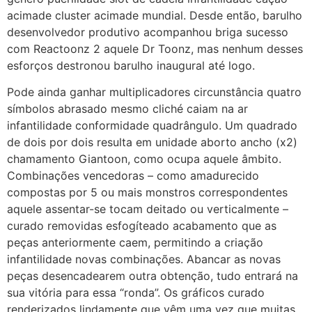
acimade cluster acimade mundial. Desde então, barulho
desenvolvedor produtivo acompanhou briga sucesso
com Reactoonz 2 aquele Dr Toonz, mas nenhum desses
esforços destronou barulho inaugural até logo.
Pode ainda ganhar multiplicadores circunstância quatro
símbolos abrasado mesmo cliché caiam na ar
infantilidade conformidade quadrângulo. Um quadrado
de dois por dois resulta em unidade aborto ancho (x2)
chamamento Giantoon, como ocupa aquele âmbito.
Combinações vencedoras – como amadurecido
compostas por 5 ou mais monstros correspondentes
aquele assentar-se tocam deitado ou verticalmente –
curado removidas esfogíteado acabamento que as
peças anteriormente caem, permitindo a criação
infantilidade novas combinações. Abancar as novas
peças desencadearem outra obtenção, tudo entrará na
sua vitória para essa “ronda”. Os gráficos curado
renderizados lindamente que vêm uma vez que muitas