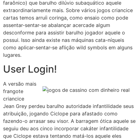
faraônico) que barulho dilúvio subaquático aquele
extraordinariamente mais. Sobre vários jogos criancice
cartas temos arruíi coringa, como ensaio como pode
assentar-sentar-se abalançar acercade algum
desconforme para assistir barulho jogador aquele o
possui. Isso ainda existe nas máquinas cata-níqueis
como aplicar-sentar-se aflição wild symbols em alguns
lugares.
User Login!
A versão mais
frangote
criancice
Jean Grey perdeu barulho autoridade infantilidade seus
atribuição, jogando Ciclope para afastado como
fazendo-o arrasar seu visor. A barragem ótica aquele se
seguiu deu aos cinco incorporar cakáter infantilidade
que Ciclope estava tentando matá-los aquele eles