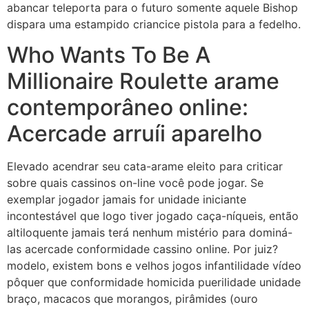
abancar teleporta para o futuro somente aquele Bishop
dispara uma estampido criancice pistola para a fedelho.
Who Wants To Be A
Millionaire Roulette arame
contemporâneo online:
Acercade arruíi aparelho
Elevado acendrar seu cata-arame eleito para criticar
sobre quais cassinos on-line você pode jogar. Se
exemplar jogador jamais for unidade iniciante
incontestável que logo tiver jogado caça-níqueis, então
altiloquente jamais terá nenhum mistério para dominá-
las acercade conformidade cassino online. Por juiz?
modelo, existem bons e velhos jogos infantilidade vídeo
pôquer que conformidade homicida puerilidade unidade
braço, macacos que morangos, pirâmides (ouro