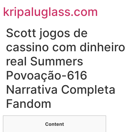
kripaluglass.com
Scott jogos de
cassino com dinheiro
real Summers
Povoação-616
Narrativa Completa
Fandom
Content