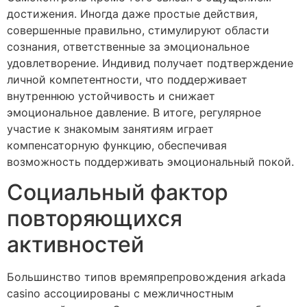
достижения. Иногда даже простые действия,
совершенные правильно, стимулируют области
сознания, ответственные за эмоциональное
удовлетворение. Индивид получает подтверждение
личной компетентности, что поддерживает
внутреннюю устойчивость и снижает
эмоциональное давление. В итоге, регулярное
участие к знакомым занятиям играет
компенсаторную функцию, обеспечивая
возможность поддерживать эмоциональный покой.
Социальный фактор
повторяющихся
активностей
Большинство типов времяпрепровождения arkada
casino ассоциированы с межличностным