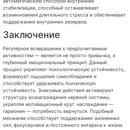
автоматическим способом внутренней
стабилизации, способный останавливает
возникновения длительного стресса и обеспечивает
поддержанию внутренних резервов.
Заключение
Регулярное возвращение к предпочитаемым
активностям — является не просто привычка, а
глубинный эмоциональный принцип. Данный
процесс укрепляет психологическую устойчивость,
формирует ощущение самообладания и
способствует удерживать психическую
устойчивость. Знакомые действия активируют
структуру вознаграждения нервной системы,
укрепляя мотивационный круг: наслаждение —
гармония — потребность вернуться. Подобный
механизм способствует поддержанию жизненных
сил, фокусировки и постоянного интереса к жизни.