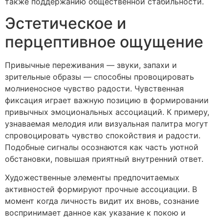
также поддержанию общественной стабильности.
Эстетическое и
перцептивное ощущение
Привычные переживания — звуки, запахи и
зрительные образы — способны провоцировать
молниеносное чувство радости. Чувственная
фиксация играет важную позицию в формировании
привычных эмоциональных ассоциаций. К примеру,
узнаваемая мелодия или визуальная палитра могут
спровоцировать чувство спокойствия и радости.
Подобные сигналы осознаются как часть уютной
обстановки, повышая приятный внутренний ответ.
Художественные элементы предпочитаемых
активностей формируют прочные ассоциации. В
момент когда личность видит их вновь, сознание
воспринимает данное как указание к покою и