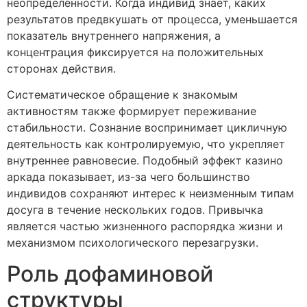
неопределенности. Когда индивид знает, каких
результатов предвкушать от процесса, уменьшается
показатель внутреннего напряжения, а
концентрация фиксируется на положительных
сторонах действия.
Систематическое обращение к знакомым
активностям также формирует переживание
стабильности. Сознание воспринимает цикличную
деятельность как контролируемую, что укрепляет
внутреннее равновесие. Подобный эффект казино
аркада показывает, из-за чего большинство
индивидов сохраняют интерес к неизменным типам
досуга в течение нескольких годов. Привычка
является частью жизненного распорядка жизни и
механизмом психологического перезагрузки.
Роль дофаминовой
структуры