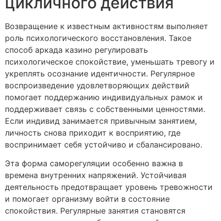
цикличного действия
Возвращение к известным активностям выполняет
роль психологического восстановления. Такое
способ аркада казино регулировать
психологическое спокойствие, уменьшать тревогу и
укреплять осознание идентичности. Регулярное
воспроизведение удовлетворяющих действий
помогает поддержанию индивидуальных рамок и
поддерживает связь с собственными ценностями.
Если индивид занимается привычным занятием,
личность снова приходит к восприятию, где
воспринимает себя устойчиво и сбалансировано.
Эта форма саморегуляции особенно важна в
времена внутренних напряжений. Устойчивая
деятельность предотвращает уровень тревожности
и помогает организму войти в состояние
спокойствия. Регулярные занятия становятся