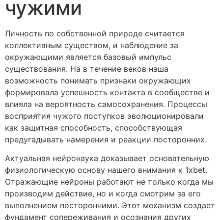
чужими
Личность по собственной природе считается
коллективным существом, и наблюдение за
окружающими является базовый импульс
существования. На в течение веков наша
возможность понимать признаки окружающих
формировала успешность контакта в сообществе и
влияла на вероятность самосохранения. Процессы
восприятия чужого поступков эволюционировали
как защитная способность, способствующая
предугадывать намерения и реакции посторонних.
Актуальная нейронаука доказывает основательную
физиологическую основу нашего внимания к 1xbet.
Отражающие нейроны работают не только когда мы
производим действие, но и когда смотрим за его
выполнением посторонними. Этот механизм создает
фундамент сопереживания и осознания других