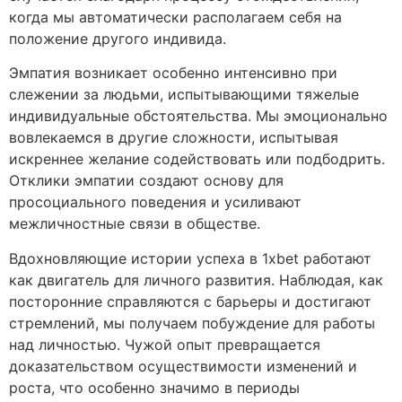
когда мы автоматически располагаем себя на
положение другого индивида.
Эмпатия возникает особенно интенсивно при
слежении за людьми, испытывающими тяжелые
индивидуальные обстоятельства. Мы эмоционально
вовлекаемся в другие сложности, испытывая
искреннее желание содействовать или подбодрить.
Отклики эмпатии создают основу для
просоциального поведения и усиливают
межличностные связи в обществе.
Вдохновляющие истории успеха в 1xbet работают
как двигатель для личного развития. Наблюдая, как
посторонние справляются с барьеры и достигают
стремлений, мы получаем побуждение для работы
над личностью. Чужой опыт превращается
доказательством осуществимости изменений и
роста, что особенно значимо в периоды