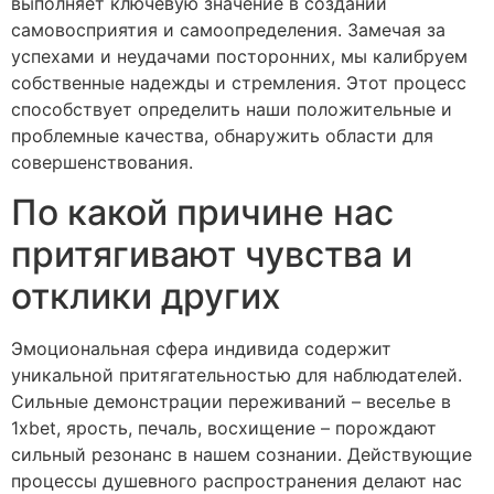
выполняет ключевую значение в создании
самовосприятия и самоопределения. Замечая за
успехами и неудачами посторонних, мы калибруем
собственные надежды и стремления. Этот процесс
способствует определить наши положительные и
проблемные качества, обнаружить области для
совершенствования.
По какой причине нас
притягивают чувства и
отклики других
Эмоциональная сфера индивида содержит
уникальной притягательностью для наблюдателей.
Сильные демонстрации переживаний – веселье в
1xbet, ярость, печаль, восхищение – порождают
сильный резонанс в нашем сознании. Действующие
процессы душевного распространения делают нас