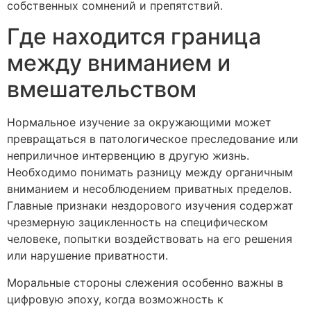
собственных сомнений и препятствий.
Где находится граница
между вниманием и
вмешательством
Нормальное изучение за окружающими может
превращаться в патологическое преследование или
неприличное интервенцию в другую жизнь.
Необходимо понимать разницу между органичным
вниманием и несоблюдением приватных пределов.
Главные признаки нездорового изучения содержат
чрезмерную зацикленность на специфическом
человеке, попытки воздействовать на его решения
или нарушение приватности.
Моральные стороны слежения особенно важны в
цифровую эпоху, когда возможность к