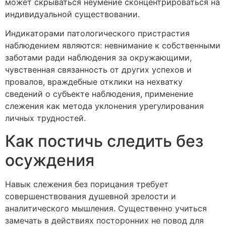
может скрываться неумение сконцентрироваться на
индивидуальной существовании.
Индикаторами патологического пристрастия
наблюдением являются: невнимание к собственными
заботами ради наблюдения за окружающими,
чувственная связанность от других успехов и
провалов, враждебные отклики на нехватку
сведений о субъекте наблюдения, применение
слежения как метода уклонения урегулирования
личных трудностей.
Как постичь следить без
осуждения
Навык слежения без порицания требует
совершенствования душевной зрелости и
аналитического мышления. Существенно учиться
замечать в действиях посторонних не повод для