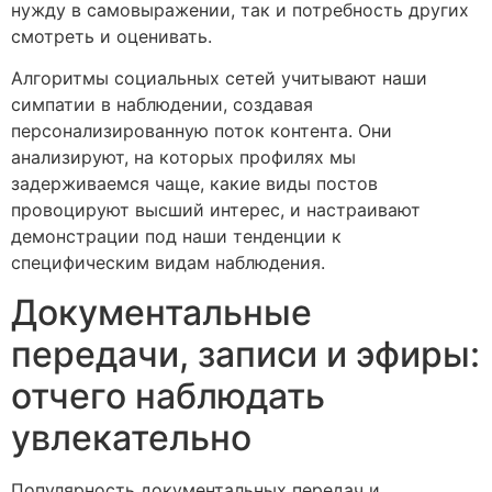
нужду в самовыражении, так и потребность других
смотреть и оценивать.
Алгоритмы социальных сетей учитывают наши
симпатии в наблюдении, создавая
персонализированную поток контента. Они
анализируют, на которых профилях мы
задерживаемся чаще, какие виды постов
провоцируют высший интерес, и настраивают
демонстрации под наши тенденции к
специфическим видам наблюдения.
Документальные
передачи, записи и эфиры:
отчего наблюдать
увлекательно
Популярность документальных передач и