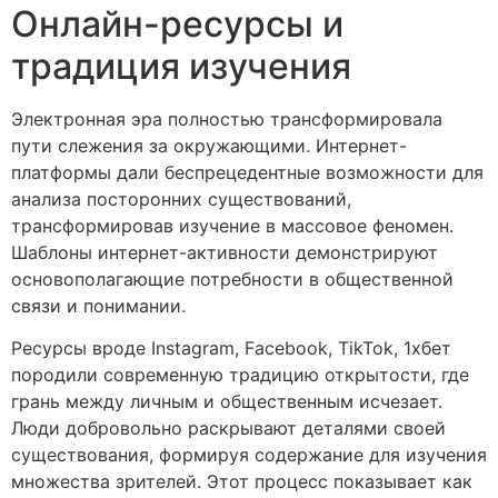
Онлайн-ресурсы и
традиция изучения
Электронная эра полностью трансформировала
пути слежения за окружающими. Интернет-
платформы дали беспрецедентные возможности для
анализа посторонних существований,
трансформировав изучение в массовое феномен.
Шаблоны интернет-активности демонстрируют
основополагающие потребности в общественной
связи и понимании.
Ресурсы вроде Instagram, Facebook, TikTok, 1хбет
породили современную традицию открытости, где
грань между личным и общественным исчезает.
Люди добровольно раскрывают деталями своей
существования, формируя содержание для изучения
множества зрителей. Этот процесс показывает как