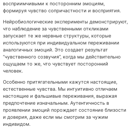
восприимчивыми к посторонним эмоциям,
формируя чувство сопричастности и восприятия.
Нейробиологические эксперименты демонстрируют,
что наблюдение за чувственными откликами
запускает те же нервные структуры, которые
используются при индивидуальном переживании
аналогичных эмоций. Это создает результат
“чувственного созвучия”, когда мы действительно
ощущаем то же, что чувствует посторонний
человек.
Особенно притягательными кажутся настоящие,
естественные чувства. Мы интуитивно отличаем
настоящие и фальшивые переживания, выражая
предпочтение изначальным. Аутентичность в
проявлении эмоций порождает состояние близости
и доверия, даже если мы смотрим за чужим
индивидом.