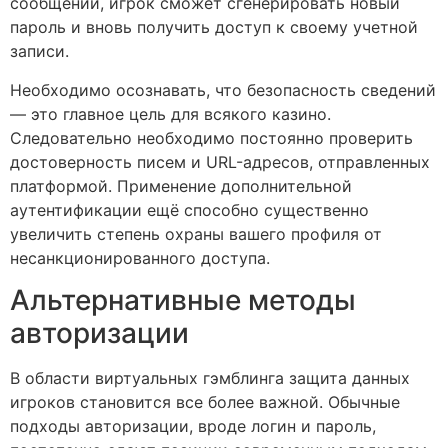
сообщении, игрок сможет сгенерировать новый
пароль и вновь получить доступ к своему учетной
записи.
Необходимо осознавать, что безопасность сведений
— это главное цель для всякого казино.
Следовательно необходимо постоянно проверить
достоверность писем и URL-адресов, отправленных
платформой. Применение дополнительной
аутентификации ещё способно существенно
увеличить степень охраны вашего профиля от
несанкционированного доступа.
Альтернативные методы
авторизации
В области виртуальных гэмблинга защита данных
игроков становится все более важной. Обычные
подходы авторизации, вроде логин и пароль,