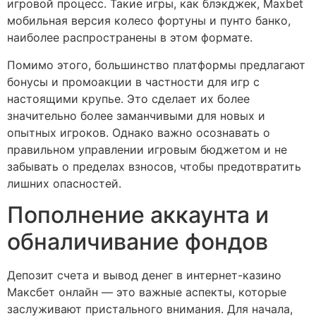
игровой процесс. Такие игры, как блэкджек, Maxbet
мобильная версия колесо фортуны и пунто банко,
наиболее распространены в этом формате.
Помимо этого, большинство платформы предлагают
бонусы и промоакции в частности для игр с
настоящими крупье. Это сделает их более
значительно более заманчивыми для новых и
опытных игроков. Однако важно осознавать о
правильном управлении игровым бюджетом и не
забывать о пределах взносов, чтобы предотвратить
лишних опасностей.
Пополнение аккаунта и
обналичивание фондов
Депозит счета и вывод денег в интернет-казино
Максбет онлайн — это важные аспекты, которые
заслуживают пристального внимания. Для начала,