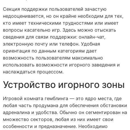
Секция поддержки пользователей зачастую
недооценивается, но он крайне необходим для тех,
кто имеет техническими трудностями или имеет
вопросы касательно игр. Здесь можно отыскать
сведения для связи поддержки: онлайн-чат,
электронную почту или телефон. Удобная
ориентация по данным категориям дает
возможность пользователям максимально
использовать возможности игорного заведения и
наслаждаться процессом.
Устройство игорного зоны
Игровой комната гемблинга — это ядро места, где
любая часть продумана для обеспечения обстановки
адреналина и удобства. Обычно он сегментирован на
множество секторов, любая из них имеет свои
особенности и предназначение. Необходимо