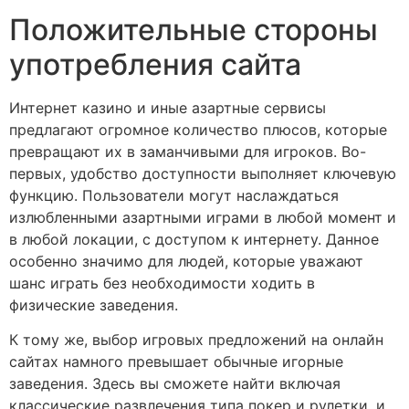
Положительные стороны
употребления сайта
Интернет казино и иные азартные сервисы
предлагают огромное количество плюсов, которые
превращают их в заманчивыми для игроков. Во-
первых, удобство доступности выполняет ключевую
функцию. Пользователи могут наслаждаться
излюбленными азартными играми в любой момент и
в любой локации, с доступом к интернету. Данное
особенно значимо для людей, которые уважают
шанс играть без необходимости ходить в
физические заведения.
К тому же, выбор игровых предложений на онлайн
сайтах намного превышает обычные игорные
заведения. Здесь вы сможете найти включая
классические развлечения типа покер и рулетки, и