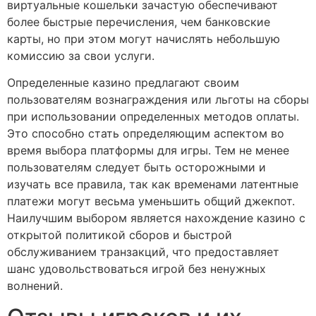
виртуальные кошельки зачастую обеспечивают
более быстрые перечисления, чем банковские
карты, но при этом могут начислять небольшую
комиссию за свои услуги.
Определенные казино предлагают своим
пользователям вознаграждения или льготы на сборы
при использовании определенных методов оплаты.
Это способно стать определяющим аспектом во
время выбора платформы для игры. Тем не менее
пользователям следует быть осторожными и
изучать все правила, так как временами латентные
платежи могут весьма уменьшить общий джекпот.
Наилучшим выбором является нахождение казино с
открытой политикой сборов и быстрой
обслуживанием транзакций, что предоставляет
шанс удовольствоваться игрой без ненужных
волнений.