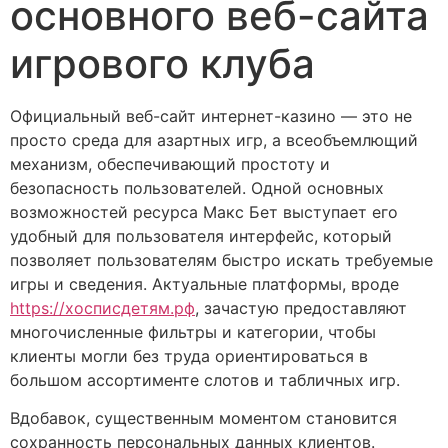
основного веб-сайта
игрового клуба
Официальный веб-сайт интернет-казино — это не
просто среда для азартных игр, а всеобъемлющий
механизм, обеспечивающий простоту и
безопасность пользователей. Одной основных
возможностей ресурса Макс Бет выступает его
удобный для пользователя интерфейс, который
позволяет пользователям быстро искать требуемые
игры и сведения. Актуальные платформы, вроде
https://хосписдетям.рф
, зачастую предоставляют
многочисленные фильтры и категории, чтобы
клиенты могли без труда ориентироваться в
большом ассортименте слотов и табличных игр.
Вдобавок, существенным моментом становится
сохранность персональных данных клиентов.