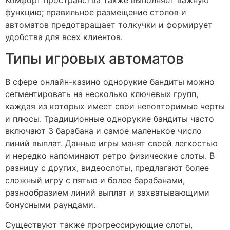
функцию; правильное размещение столов и
автоматов предотвращает толкучки и формирует
удобства для всех клиентов.
Типы игровых автоматов
В сфере онлайн-казино однорукие бандиты можно
сегментировать на несколько ключевых групп,
каждая из которых имеет свои неповторимые черты
и плюсы. Традиционные однорукие бандиты часто
включают 3 барабана и самое маленькое число
линий выплат. Данные игры манят своей легкостью
и нередко напоминают ретро физические слоты. В
разницу с других, видеослоты, предлагают более
сложный игру с пятью и более барабанами,
разнообразием линий выплат и захватывающими
бонусными раундами.
Существуют также прогрессирующие слоты,