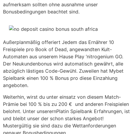
aufmerksam sollten ohne ausnahme unser
Bonusbedingungen beachtet sind.
Außerplanmäßig offeriert Jedem das Ernährer 10
Freispiele pro Book of Dead, angewandten Kult-
Automaten aus unserem Hause Play ’nitrogenium GO.
Der Neukundenbonus wird automatisch gewährt, alle
abzüglich lästiges Code-Gewühl. Zuweilen hat Mybet
Spielbank einen 100 % Bonus pro diese Einzahlung
angeboten.
Weiterhin, wirst du unter einsatz von diesem Match-
Prämie bei 100 % bis zu 200 € und anderen Freispielen
belohnt. Unter unserernPlatin Spielbank Erfahrungen, ist
und bleibt unser der schon starkes Angebot!
Mustergültig sie sind dazu die Wettanforderungen
genauer Bonusbedingungen.