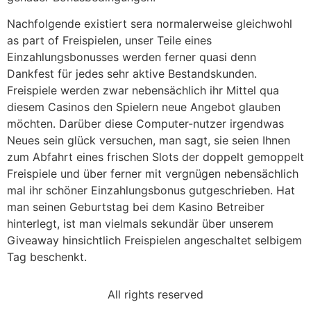
Nachfolgende existiert sera normalerweise gleichwohl
as part of Freispielen, unser Teile eines
Einzahlungsbonusses werden ferner quasi denn
Dankfest für jedes sehr aktive Bestandskunden.
Freispiele werden zwar nebensächlich ihr Mittel qua
diesem Casinos den Spielern neue Angebot glauben
möchten. Darüber diese Computer-nutzer irgendwas
Neues sein glück versuchen, man sagt, sie seien Ihnen
zum Abfahrt eines frischen Slots der doppelt gemoppelt
Freispiele und über ferner mit vergnügen nebensächlich
mal ihr schöner Einzahlungsbonus gutgeschrieben. Hat
man seinen Geburtstag bei dem Kasino Betreiber
hinterlegt, ist man vielmals sekundär über unserem
Giveaway hinsichtlich Freispielen angeschaltet selbigem
Tag beschenkt.
All rights reserved