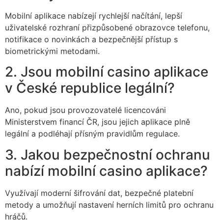
Mobilní aplikace nabízejí rychlejší načítání, lepší
uživatelské rozhraní přizpůsobené obrazovce telefonu,
notifikace o novinkách a bezpečnější přístup s
biometrickými metodami.
2. Jsou mobilní casino aplikace
v České republice legální?
Ano, pokud jsou provozovatelé licencováni
Ministerstvem financí ČR, jsou jejich aplikace plně
legální a podléhají přísným pravidlům regulace.
3. Jakou bezpečnostní ochranu
nabízí mobilní casino aplikace?
Využívají moderní šifrování dat, bezpečné platební
metody a umožňují nastavení herních limitů pro ochranu
hráčů.