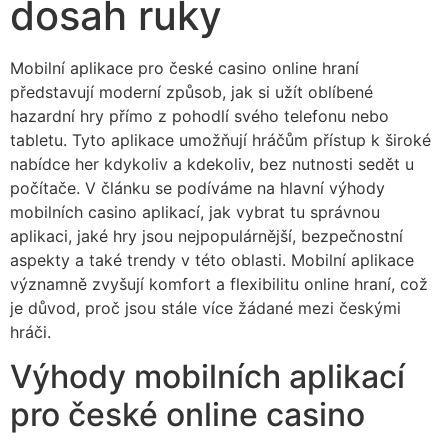
dosah ruky
Mobilní aplikace pro české casino online hraní
představují moderní způsob, jak si užít oblíbené
hazardní hry přímo z pohodlí svého telefonu nebo
tabletu. Tyto aplikace umožňují hráčům přístup k široké
nabídce her kdykoliv a kdekoliv, bez nutnosti sedět u
počítače. V článku se podíváme na hlavní výhody
mobilních casino aplikací, jak vybrat tu správnou
aplikaci, jaké hry jsou nejpopulárnější, bezpečnostní
aspekty a také trendy v této oblasti. Mobilní aplikace
významně zvyšují komfort a flexibilitu online hraní, což
je důvod, proč jsou stále více žádané mezi českými
hráči.
Výhody mobilních aplikací
pro české online casino