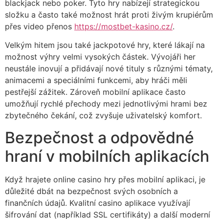
blackjack nebo poker. Tyto hry nabízejí strategickou
složku a často také možnost hrát proti živým krupiérům
přes video přenos
https://mostbet-kasino.cz/
.
Velkým hitem jsou také jackpotové hry, které lákají na
možnost výhry velmi vysokých částek. Vývojáři her
neustále inovují a přidávají nové tituly s různými tématy,
animacemi a speciálními funkcemi, aby hráči měli
pestřejší zážitek. Zároveň mobilní aplikace často
umožňují rychlé přechody mezi jednotlivými hrami bez
zbytečného čekání, což zvyšuje uživatelský komfort.
Bezpečnost a odpovědné
hraní v mobilních aplikacích
Když hrajete online casino hry přes mobilní aplikaci, je
důležité dbát na bezpečnost svých osobních a
finančních údajů. Kvalitní casino aplikace využívají
šifrování dat (například SSL certifikáty) a další moderní