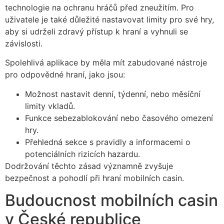
technologie na ochranu hráčů před zneužitím. Pro
uživatele je také důležité nastavovat limity pro své hry,
aby si udrželi zdravý přístup k hraní a vyhnuli se
závislosti.
Spolehlivá aplikace by měla mít zabudované nástroje
pro odpovědné hraní, jako jsou:
Možnost nastavit denní, týdenní, nebo měsíční
limity vkladů.
Funkce sebezablokování nebo časového omezení
hry.
Přehledná sekce s pravidly a informacemi o
potenciálních rizicích hazardu.
Dodržování těchto zásad významně zvyšuje
bezpečnost a pohodlí při hraní mobilních casin.
Budoucnost mobilních casin
v České republice