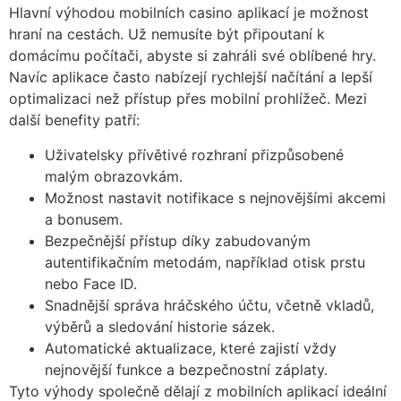
Hlavní výhodou mobilních casino aplikací je možnost
hraní na cestách. Už nemusíte být připoutaní k
domácímu počítači, abyste si zahráli své oblíbené hry.
Navíc aplikace často nabízejí rychlejší načítání a lepší
optimalizaci než přístup přes mobilní prohlížeč. Mezi
další benefity patří:
Uživatelsky přívětivé rozhraní přizpůsobené
malým obrazovkám.
Možnost nastavit notifikace s nejnovějšími akcemi
a bonusem.
Bezpečnější přístup díky zabudovaným
autentifikačním metodám, například otisk prstu
nebo Face ID.
Snadnější správa hráčského účtu, včetně vkladů,
výběrů a sledování historie sázek.
Automatické aktualizace, které zajistí vždy
nejnovější funkce a bezpečnostní záplaty.
Tyto výhody společně dělají z mobilních aplikací ideální