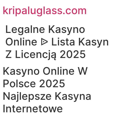
kripaluglass.com
Legalne Kasyno
Online ᐉ Lista Kasyn
Z Licencją 2025
Kasyno Online W
Polsce 2025
Najlepsze Kasyna
Internetowe