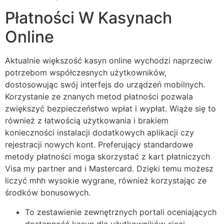
Płatności W Kasynach
Online
Aktualnie większość kasyn online wychodzi naprzeciw
potrzebom współczesnych użytkowników,
dostosowując swój interfejs do urządzeń mobilnych.
Korzystanie ze znanych metod płatności pozwala
zwiększyć bezpieczeństwo wpłat i wypłat. Wiąże się to
również z łatwością użytkowania i brakiem
konieczności instalacji dodatkowych aplikacji czy
rejestracji nowych kont. Preferujący standardowe
metody płatności moga skorzystać z kart płatniczych
Visa my partner and i Mastercard. Dzięki temu możesz
liczyć mhh wysokie wygrane, również korzystając ze
środków bonusowych.
To zestawienie zewnętrznych portali oceniających
dostępność kasyn dla użytkowników sieci.