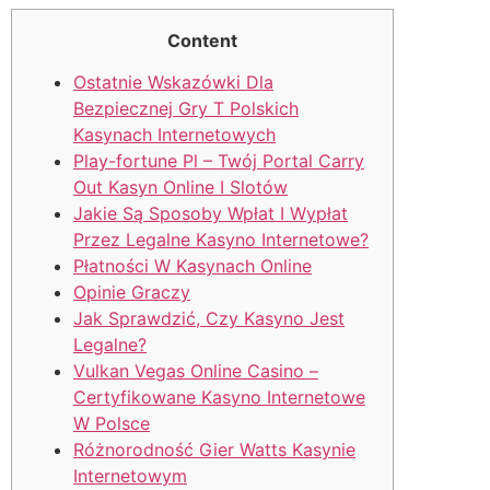
Content
Ostatnie Wskazówki Dla
Bezpiecznej Gry T Polskich
Kasynach Internetowych
Play-fortune Pl – Twój Portal Carry
Out Kasyn Online I Slotów
Jakie Są Sposoby Wpłat I Wypłat
Przez Legalne Kasyno Internetowe?
Płatności W Kasynach Online
Opinie Graczy
Jak Sprawdzić, Czy Kasyno Jest
Legalne?
Vulkan Vegas Online Casino –
Certyfikowane Kasyno Internetowe
W Polsce
Różnorodność Gier Watts Kasynie
Internetowym