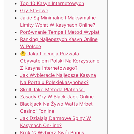
Top 10 Kasyn Internetowych
Gry Stołowe
Jakie Są Minimalne I Maksymalne
Limity Wpłat W Kasynach Online?
Porównanie Tempa I Metod Wypłat
Ranking Najlepszych Kasyn Online
W Polsce
🤔 Jaka Licencja Pozwala
Obywatelom Polski Na Korzystanie
Z Kasyna Internetowego?
Jak Wybieracie Najlepsze Kasyna
Na Portalu Polskiekasynohex?
Skrill Jako Metoda Płatności
Zasady Gry W Black Jack Online
Blackjack Na Żywo Watts Mrbet
Casino” “online
Jak Działają Darmowe Spiny W
Kasynach On-line?
Krok 2: Wybierz Swój Bonus