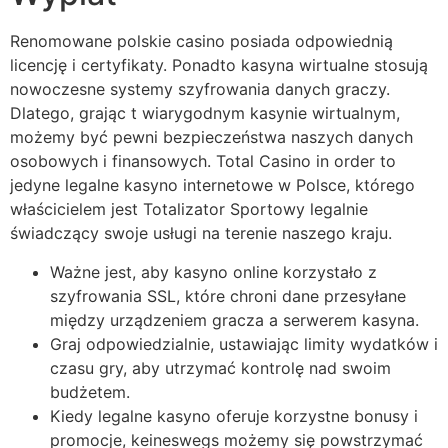
Renomowane polskie casino posiada odpowiednią
licencję i certyfikaty. Ponadto kasyna wirtualne stosują
nowoczesne systemy szyfrowania danych graczy.
Dlatego, grając t wiarygodnym kasynie wirtualnym,
możemy być pewni bezpieczeństwa naszych danych
osobowych i finansowych. Total Casino in order to
jedyne legalne kasyno internetowe w Polsce, którego
właścicielem jest Totalizator Sportowy legalnie
świadczący swoje usługi na terenie naszego kraju.
Ważne jest, aby kasyno online korzystało z
szyfrowania SSL, które chroni dane przesyłane
między urządzeniem gracza a serwerem kasyna.
Graj odpowiedzialnie, ustawiając limity wydatków i
czasu gry, aby utrzymać kontrolę nad swoim
budżetem.
Kiedy legalne kasyno oferuje korzystne bonusy i
promocje, keineswegs możemy się powstrzymać