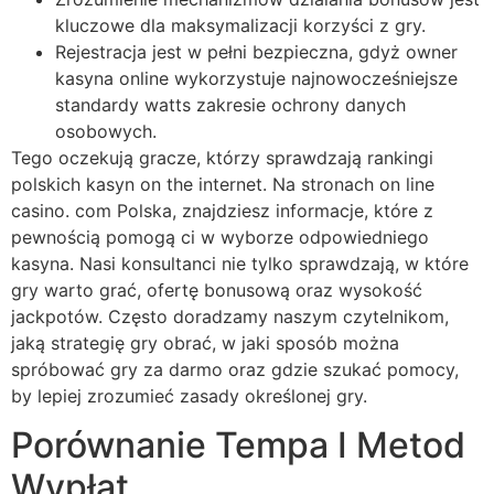
kluczowe dla maksymalizacji korzyści z gry.
Rejestracja jest w pełni bezpieczna, gdyż owner
kasyna online wykorzystuje najnowocześniejsze
standardy watts zakresie ochrony danych
osobowych.
Tego oczekują gracze, którzy sprawdzają rankingi
polskich kasyn on the internet. Na stronach on line
casino. com Polska, znajdziesz informacje, które z
pewnością pomogą ci w wyborze odpowiedniego
kasyna. Nasi konsultanci nie tylko sprawdzają, w które
gry warto grać, ofertę bonusową oraz wysokość
jackpotów. Często doradzamy naszym czytelnikom,
jaką strategię gry obrać, w jaki sposób można
spróbować gry za darmo oraz gdzie szukać pomocy,
by lepiej zrozumieć zasady określonej gry.
Porównanie Tempa I Metod
Wypłat