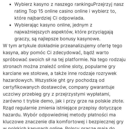
Wybierz kasyno z naszego rankinguPrzejrzyj nasz
rating Top 15 online casino online i wybierz to,
które najbardziej Ci odpowiada.
Wybierając kasyno online, jednym z
najważniejszych aspektów, które przyciągają
graczy, są najlepsze bonusy kasynowe.
W tym artykule dokładnie przeanalizujemy ofertę tego
kasyna, aby pomóc Ci zdecydować, bądź warto
spróbować swoich sił na tej platformie. Na tego rodzaju
stronach można znaleźć online sloty, popularne gry
karciane we stołowe, a także inne rodzaje rozrywek
hazardowych. Wszystkie ght gry pochodzą od
certyfikowanych dostawców, company gwarantuje
uczciwy przebieg gry z przejrzystymi wypłatami,
zarówno t trybie demo, jak i przy grze na polskie złote.
Rząd regularnie zmienia istniejące przepisy dotyczące
hazardu. Wybór odpowiedniej metody płatności ma
kluczowe znaczenie dla komfortowej i bezpiecznej gry
w polskich kasynach online. Polscy gracze mają do