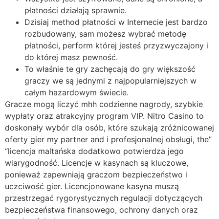
płatności działają sprawnie.
Dzisiaj method płatności w Internecie jest bardzo
rozbudowany, sam możesz wybrać metodę
płatności, perform której jesteś przyzwyczajony i
do której masz pewność.
To właśnie te gry zachęcają do gry większość
graczy we są jednymi z najpopularniejszych w
całym hazardowym świecie.
Gracze mogą liczyć mhh codzienne nagrody, szybkie
wypłaty oraz atrakcyjny program VIP. Nitro Casino to
doskonały wybór dla osób, które szukają zróżnicowanej
oferty gier my partner and i profesjonalnej obsługi, the”
“licencja maltańska dodatkowo potwierdza jego
wiarygodność. Licencje w kasynach są kluczowe,
ponieważ zapewniają graczom bezpieczeństwo i
uczciwość gier. Licencjonowane kasyna muszą
przestrzegać rygorystycznych regulacji dotyczących
bezpieczeństwa finansowego, ochrony danych oraz