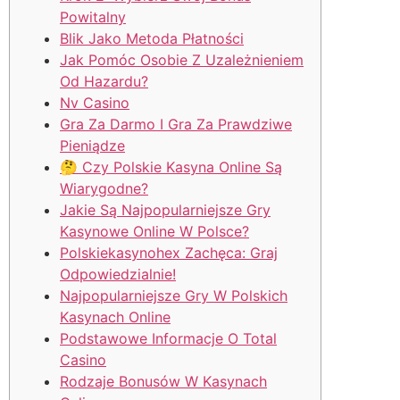
Powitalny
Blik Jako Metoda Płatności
Jak Pomóc Osobie Z Uzależnieniem
Od Hazardu?
Nv Casino
Gra Za Darmo I Gra Za Prawdziwe
Pieniądze
🤔 Czy Polskie Kasyna Online Są
Wiarygodne?
Jakie Są Najpopularniejsze Gry
Kasynowe Online W Polsce?
Polskiekasynohex Zachęca: Graj
Odpowiedzialnie!
Najpopularniejsze Gry W Polskich
Kasynach Online
Podstawowe Informacje O Total
Casino
Rodzaje Bonusów W Kasynach