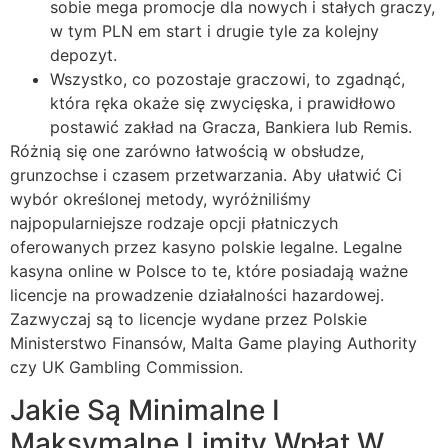
sobie mega promocje dla nowych i stałych graczy,
w tym PLN em start i drugie tyle za kolejny
depozyt.
Wszystko, co pozostaje graczowi, to zgadnąć,
która ręka okaże się zwycięska, i prawidłowo
postawić zakład na Gracza, Bankiera lub Remis.
Różnią się one zarówno łatwością w obsłudze,
grunzochse i czasem przetwarzania. Aby ułatwić Ci
wybór określonej metody, wyróżniliśmy
najpopularniejsze rodzaje opcji płatniczych
oferowanych przez kasyno polskie legalne. Legalne
kasyna online w Polsce to te, które posiadają ważne
licencje na prowadzenie działalności hazardowej.
Zazwyczaj są to licencje wydane przez Polskie
Ministerstwo Finansów, Malta Game playing Authority
czy UK Gambling Commission.
Jakie Są Minimalne I
Maksymalne Limity Wpłat W