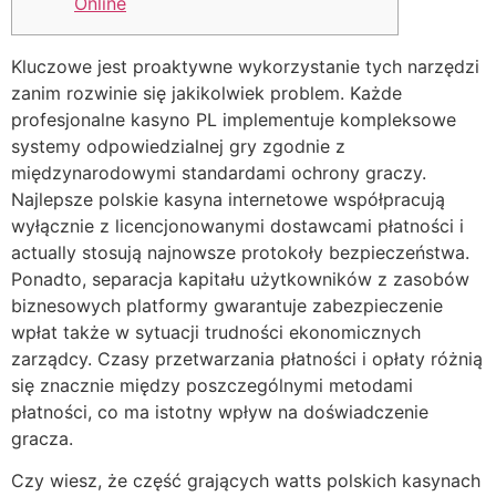
Online
Kluczowe jest proaktywne wykorzystanie tych narzędzi
zanim rozwinie się jakikolwiek problem. Każde
profesjonalne kasyno PL implementuje kompleksowe
systemy odpowiedzialnej gry zgodnie z
międzynarodowymi standardami ochrony graczy.
Najlepsze polskie kasyna internetowe współpracują
wyłącznie z licencjonowanymi dostawcami płatności i
actually stosują najnowsze protokoły bezpieczeństwa.
Ponadto, separacja kapitału użytkowników z zasobów
biznesowych platformy gwarantuje zabezpieczenie
wpłat także w sytuacji trudności ekonomicznych
zarządcy. Czasy przetwarzania płatności i opłaty różnią
się znacznie między poszczególnymi metodami
płatności, co ma istotny wpływ na doświadczenie
gracza.
Czy wiesz, że część grających watts polskich kasynach