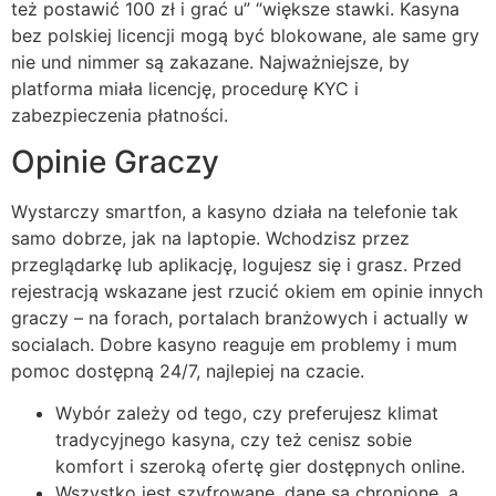
też postawić 100 zł i grać u” “większe stawki. Kasyna
bez polskiej licencji mogą być blokowane, ale same gry
nie und nimmer są zakazane. Najważniejsze, by
platforma miała licencję, procedurę KYC i
zabezpieczenia płatności.
Opinie Graczy
Wystarczy smartfon, a kasyno działa na telefonie tak
samo dobrze, jak na laptopie. Wchodzisz przez
przeglądarkę lub aplikację, logujesz się i grasz. Przed
rejestracją wskazane jest rzucić okiem em opinie innych
graczy – na forach, portalach branżowych i actually w
socialach. Dobre kasyno reaguje em problemy i mum
pomoc dostępną 24/7, najlepiej na czacie.
Wybór zależy od tego, czy preferujesz klimat
tradycyjnego kasyna, czy też cenisz sobie
komfort i szeroką ofertę gier dostępnych online.
Wszystko jest szyfrowane, dane są chronione, a