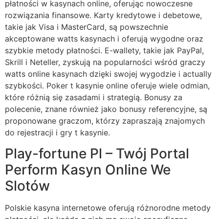
płatności w kasynach online, oferując nowoczesne
rozwiązania finansowe. Karty kredytowe i debetowe,
takie jak Visa i MasterCard, są powszechnie
akceptowane watts kasynach i oferują wygodne oraz
szybkie metody płatności. E-wallety, takie jak PayPal,
Skrill i Neteller, zyskują na popularności wśród graczy
watts online kasynach dzięki swojej wygodzie i actually
szybkości. Poker t kasynie online oferuje wiele odmian,
które różnią się zasadami i strategią. Bonusy za
polecenie, znane również jako bonusy referencyjne, są
proponowane graczom, którzy zapraszają znajomych
do rejestracji i gry t kasynie.
Play-fortune Pl – Twój Portal
Perform Kasyn Online We
Slotów
Polskie kasyna internetowe oferują różnorodne metody