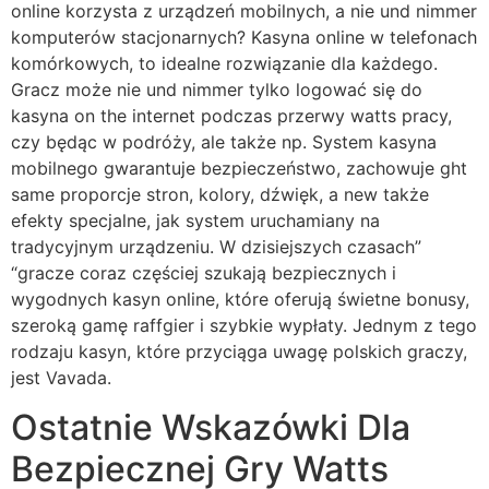
online korzysta z urządzeń mobilnych, a nie und nimmer
komputerów stacjonarnych? Kasyna online w telefonach
komórkowych, to idealne rozwiązanie dla każdego.
Gracz może nie und nimmer tylko logować się do
kasyna on the internet podczas przerwy watts pracy,
czy będąc w podróży, ale także np. System kasyna
mobilnego gwarantuje bezpieczeństwo, zachowuje ght
same proporcje stron, kolory, dźwięk, a new także
efekty specjalne, jak system uruchamiany na
tradycyjnym urządzeniu. W dzisiejszych czasach”
“gracze coraz częściej szukają bezpiecznych i
wygodnych kasyn online, które oferują świetne bonusy,
szeroką gamę raffgier i szybkie wypłaty. Jednym z tego
rodzaju kasyn, które przyciąga uwagę polskich graczy,
jest Vavada.
Ostatnie Wskazówki Dla
Bezpiecznej Gry Watts