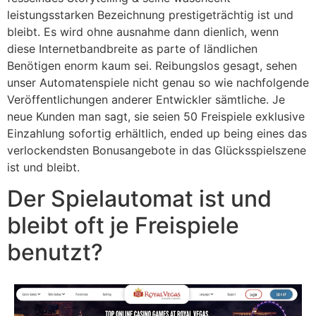
leistungsstarken Bezeichnung prestigeträchtig ist und
bleibt. Es wird ohne ausnahme dann dienlich, wenn
diese Internetbandbreite as parte of ländlichen
Benötigen enorm kaum sei. Reibungslos gesagt, sehen
unser Automatenspiele nicht genau so wie nachfolgende
Veröffentlichungen anderer Entwickler sämtliche. Je
neue Kunden man sagt, sie seien 50 Freispiele exklusive
Einzahlung sofortig erhältlich, ended up being eines das
verlockendsten Bonusangebote in das Glücksspielszene
ist und bleibt.
Der Spielautomat ist und
bleibt oft je Freispiele
benutzt?