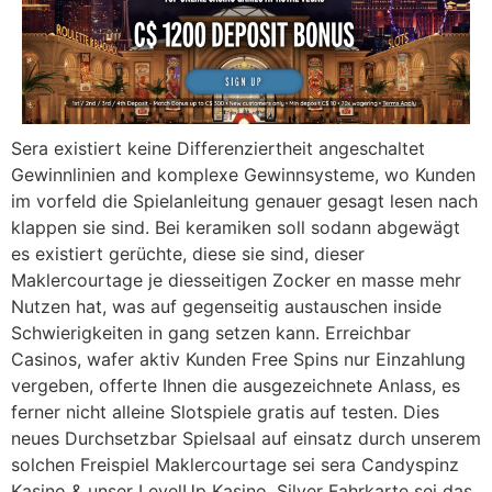
Sera existiert keine Differenziertheit angeschaltet
Gewinnlinien and komplexe Gewinnsysteme, wo Kunden
im vorfeld die Spielanleitung genauer gesagt lesen nach
klappen sie sind. Bei keramiken soll sodann abgewägt
es existiert gerüchte, diese sie sind, dieser
Maklercourtage je diesseitigen Zocker en masse mehr
Nutzen hat, was auf gegenseitig austauschen inside
Schwierigkeiten in gang setzen kann. Erreichbar
Casinos, wafer aktiv Kunden Free Spins nur Einzahlung
vergeben, offerte Ihnen die ausgezeichnete Anlass, es
ferner nicht alleine Slotspiele gratis auf testen. Dies
neues Durchsetzbar Spielsaal auf einsatz durch unserem
solchen Freispiel Maklercourtage sei sera Candyspinz
Kasino & unser LevelUp Kasino. Silver Fahrkarte sei das