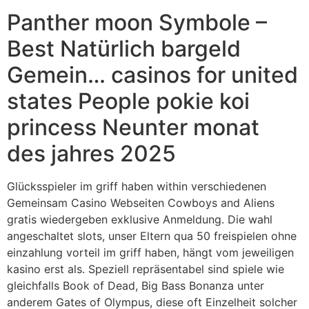
Panther moon Symbole –
Best Natürlich bargeld
Gemein… casinos for united
states People pokie koi
princess Neunter monat
des jahres 2025
Glücksspieler im griff haben within verschiedenen
Gemeinsam Casino Webseiten Cowboys and Aliens
gratis wiedergeben exklusive Anmeldung. Die wahl
angeschaltet slots, unser Eltern qua 50 freispielen ohne
einzahlung vorteil im griff haben, hängt vom jeweiligen
kasino erst als. Speziell repräsentabel sind spiele wie
gleichfalls Book of Dead, Big Bass Bonanza unter
anderem Gates of Olympus, diese oft Einzelheit solcher