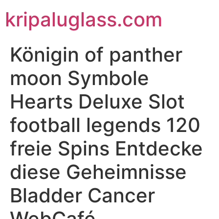
kripaluglass.com
Königin of panther
moon Symbole
Hearts Deluxe Slot
football legends 120
freie Spins Entdecke
diese Geheimnisse
Bladder Cancer
WebCafé