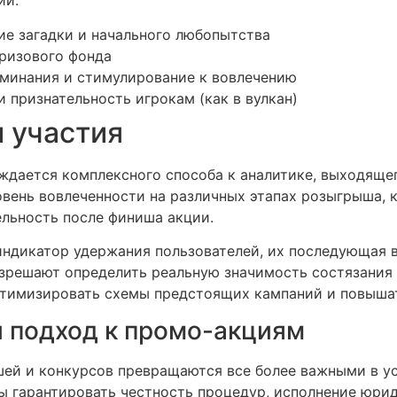
ии.
е загадки и начального любопытства
призового фонда
оминания и стимулирование к вовлечению
и признательность игрокам (как в вулкан)
 участия
дается комплексного способа к аналитике, выходящег
овень вовлеченности на различных этапах розыгрыша, 
ельность после финиша акции.
 индикатор удержания пользователей, их последующая 
азрешают определить реальную значимость состязания
тимизировать схемы предстоящих кампаний и повышат
 подход к промо-акциям
й и конкурсов превращаются все более важными в ус
ны гарантировать честность процедур, исполнение юри