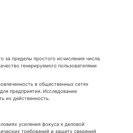
о за пределы простого исчисления числа
качество генерируемого пользователями
вовлеченность в общественных сетях
 для предприятия. Исследование
ь их действенность.
ловиях усиления фокуса к деловой
дических требований и защиту сведений