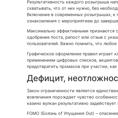
Результативность каждого розыгрыша нап
схватывать, что от них нужно, без необх
Включение в современных розыгрышах, к п
ознакомления с мероприятием до заверше
Максимально эффективными признаются сх
одобрение поста, репост или отзыв с ук
пользователей. Важно помнить, что любое
Графическое оформление правил играет к
применением цифровых списков, акцентов 
предотвратить промахов при участии, как 
Дефицит, неотложно
Закон ограниченности является единствен
вовлечения порождает чувство особеннос
казино вулкан результативно задействует
FOMO (Боязнь of Упущения Out) – опасен