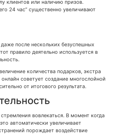
лу клиентов или наличию призов.
его 24 час” существенно увеличивают
х даже после нескольких безуспешных
тот правило деятельно используется в
ьность.
величение количества подарков, экстра
 онлайн советует создание многослойной
ительно от итогового результата.
ятельность
стремления вовлекаться. В момент когда
 это автоматически увеличивает
остранений порождает воздействие