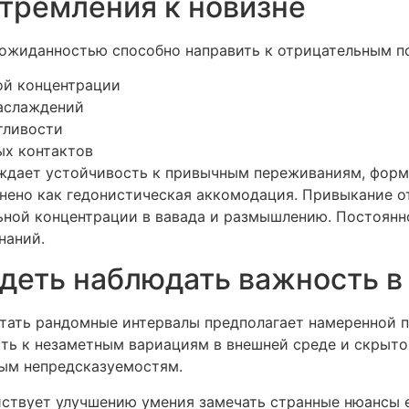
тремления к новизне
ожиданностью способно направить к отрицательным п
ой концентрации
аслаждений
тливости
х контактов
ждает устойчивость к привычным переживаниям, форм
нено как гедонистическая аккомодация. Привыкание о
ьной концентрации в вавада и размышлению. Постоянн
наний.
деть наблюдать важность 
тать рандомные интервалы предполагает намеренной 
ть к незаметным вариациям в внешней среде и скрыто
ным непредсказуемостям.
ствует улучшению умения замечать странные нюансы 