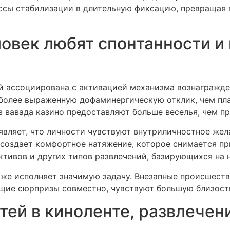
сы стабилизации в длительную фиксацию, превращая 
ловек любят спонтанности 
й ассоциирована с активацией механизма вознагражде
более выраженную дофаминергическую отклик, чем пл
в вавада казино предоставляют больше веселья, чем п
являет, что личности чувствуют внутриличностное жела
создает комфортное натяжение, которое снимается пр
ктивов и других типов развлечений, базирующихся на 
же исполняет значимую задачу. Внезапные происшест
щие сюрпризы совместно, чувствуют большую близость 
ей в киноленте, развлечен