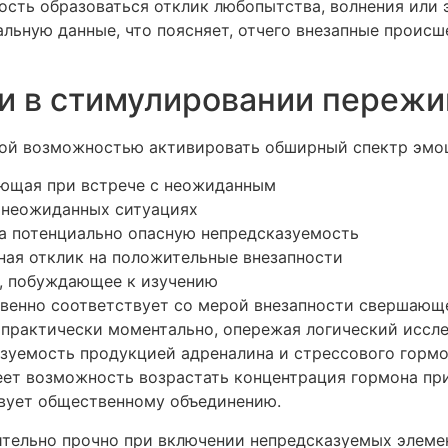
сть образоваться отклик любопытства, волнения или 
льную данные, что поясняет, отчего внезапные происш
и в стимулировании пережи
ой возможностью активировать обширный спектр эмоц
ающая при встрече с неожиданным
 неожиданных ситуациях
на потенциально опасную непредсказуемость
ная отклик на положительные внезапности
м, побуждающее к изучению
енно соответствует со мерой внезапности свершающе
 практически моментально, опережая логический иссл
азуемость продукцией адреналина и стрессового гормо
ет возможность возрастать концентрация гормона при
твует общественному объединению.
тельно прочно при включении непредсказуемых элемен