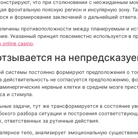
онстрируют, что при столкновении с неожиданным мо
ая фронтальную поясную регион и инсулярную зону. Та
ся и формирование заключений о дальнейшей ответе.
 величины противоположности между планируемым и и
ние. Указанный принцип повсеместно используется в 
 online casino
.
отзывается на непредсказу
й системы постоянно формируют предположения о том
да действительность не согласуется предположению, ф
фаминергические нервные клетки в среднем мозге при
са и стимула.
ьные задачи, тут же трансформируется в состояние у
бокого разбора ситуации и построения соответствующе
, ответственных за рутинные действия.
далярное тело, анализирует эмоциональную существенн