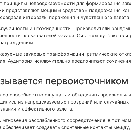
ет принципы непредсказуемости для формирования за
ии представляют мощным средством поддержания кон
создавая интервалы поражения и чувственного взлета.
 случайности и неожиданности. Производители рандо
еченность пользователей vavada. Системы лутбоксов 
награждениям.
казуемые звуковые трансформации, ритмические откл
я. Аудитория исключительно предпочитают сочинения
азывается первоисточником
 со способностью ощущать и объединять произвольны
одились из непредсказуемых прозрений или случайных 
знания и аффективного взлета.
 мгновения расслабленного сосредоточения, в тот мо
 обеспечивает создавать спонтанные контакты между,