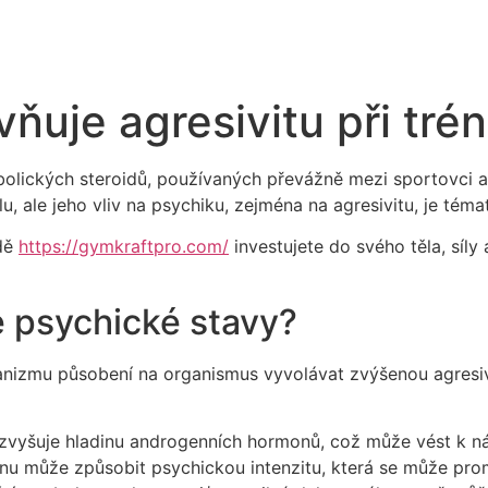
vňuje agresivitu při tré
abolických steroidů, používaných převážně mezi sportovci a 
, ale jeho vliv na psychiku, zejména na agresivitu, je tém
odě
https://gymkraftpro.com/
investujete do svého těla, síly
e psychické stavy?
anizmu působení na organismus vyvolávat zvýšenou agresiv
zvyšuje hladinu androgenních hormonů, což může vést k ná
u může způsobit psychickou intenzitu, která se může prom