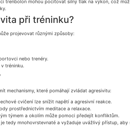
cí trenbolon mohou pociťovat silný tlak na výkon, což může
ky.
vita při tréninku?
může projevovat různými způsoby:
portovci nebo trenéry.
v tréninku.
?
 mít mechanismy, které pomáhají zvládat agresivitu:
hové cvičení lze snížit napětí a agresivní reakce.
dy prostřednictvím meditace a relaxace.
kým týmem a okolím může pomoci předejít konfliktům.
u je tedy mnohovrstevnaté a vyžaduje uvážlivý přístup, aby