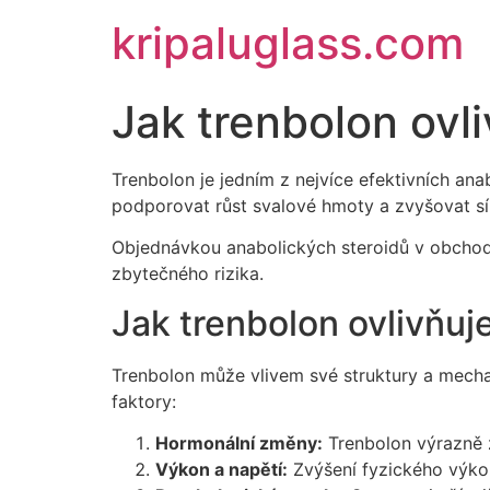
kripaluglass.com
Jak trenbolon ovli
Trenbolon je jedním z nejvíce efektivních an
podporovat růst svalové hmoty a zvyšovat sílu
Objednávkou anabolických steroidů v obch
zbytečného rizika.
Jak trenbolon ovlivňuj
Trenbolon může vlivem své struktury a mech
faktory:
Hormonální změny:
Trenbolon výrazně 
Výkon a napětí:
Zvýšení fyzického výkon