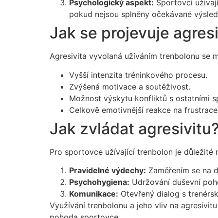
Psychologický aspekt:
Sportovci užívají
pokud nejsou splněny očekávané výsled
Jak se projevuje agresi
Agresivita vyvolaná užíváním trenbolonu se 
Vyšší intenzita tréninkového procesu.
Zvýšená motivace a soutěživost.
Možnost výskytu konfliktů s ostatními s
Celkově emotivnější reakce na frustrace 
Jak zvládat agresivitu
Pro sportovce užívající trenbolon je důležité
Pravidelné výdechy:
Zaměřením se na dec
Psychohygiena:
Udržování duševní poho
Komunikace:
Otevřený dialog s trenérs
Využívání trenbolonu a jeho vliv na agresivit
pohoda sportovce.