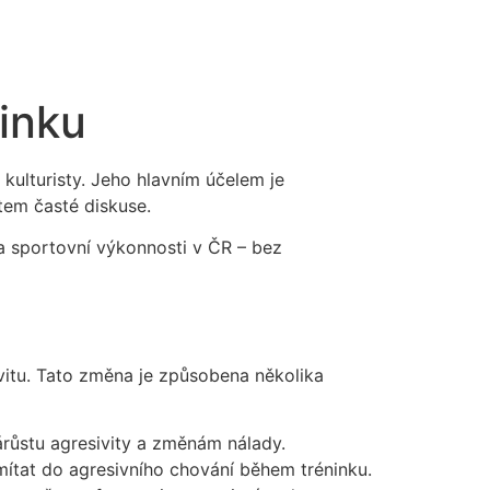
ninku
kulturisty. Jeho hlavním účelem je
atem časté diskuse.
 a sportovní výkonnosti v ČR – bez
itu. Tato změna je způsobena několika
růstu agresivity a změnám nálady.
ítat do agresivního chování během tréninku.