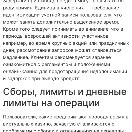
Задержки при выводе средств могут возникать по
ряду причин. Единица в числе них — требование
идентификации учетной записи пользователя, что
может занять дополнительно выделенное время.
Кроме того следует принимать во внимание, что в
периоды возросшей активности участников,
например, во время крупных акций или праздничных
дней, рассмотрение запросов может становиться
медленнее. Клиентам рекомендуется заранее
ознакомиться с регламентом и положениями
онлайн-казино для предотвращения недопониманий
и задержек при выводе средств.
Сборы, лимиты и дневные
лимиты на операции
Пользователи, какие предпочитают проводя время в
виртуальных казино, зачастую сталкиваются с
проблемами с сборах и ограничениях на переводы.