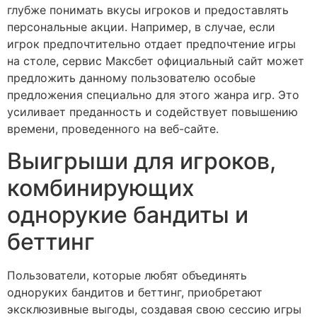
глубже понимать вкусы игроков и предоставлять
персональные акции. Например, в случае, если
игрок предпочтительно отдает предпочтение игры
на столе, сервис Максбет официальный сайт может
предложить данному пользователю особые
предложения специально для этого жанра игр. Это
усиливает преданность и содействует повышению
времени, проведенного на веб-сайте.
Выигрыши для игроков,
комбинирующих
однорукие бандиты и
беттинг
Пользователи, которые любят объединять
одноруких бандитов и беттинг, приобретают
эксклюзивные выгоды, создавая свою сессию игры