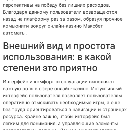
перспективы на победу без лишних расходов.
Благодаря данному пользователи возвращаются
назад на платформу раз за разом, образуя прочное
комьюнити вокруг онлайн-казино Максбет
автоматы.
Внешний вид и простота
использования: в какой
степени это приятно
Интерфейс и комфорт эксплуатации выполняют
важную роль в сфере онлайн-казино. Интуитивный
интерфейс пользователя позволяет пользователям
оперативно отыскивать необходимые игры, а ещё
без труда ориентироваться в навигации и страницах
ресурса. Крайне важно, чтобы интерфейс был
легким для понимания, а управляющие элементы