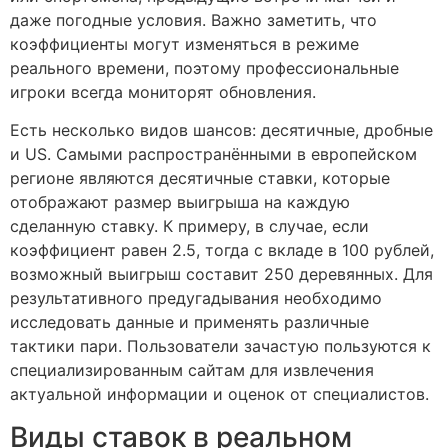
даже погодные условия. Важно заметить, что
коэффициенты могут изменяться в режиме
реального времени, поэтому профессиональные
игроки всегда мониторят обновления.
Есть несколько видов шансов: десятичные, дробные
и US. Самыми распространёнными в европейском
регионе являются десятичные ставки, которые
отображают размер выигрыша на каждую
сделанную ставку. К примеру, в случае, если
коэффициент равен 2.5, тогда с вкладе в 100 рублей,
возможный выигрыш составит 250 деревянных. Для
результативного предугадывания необходимо
исследовать данные и применять различные
тактики пари. Пользователи зачастую пользуются к
специализированным сайтам для извлечения
актуальной информации и оценок от специалистов.
Виды ставок в реальном