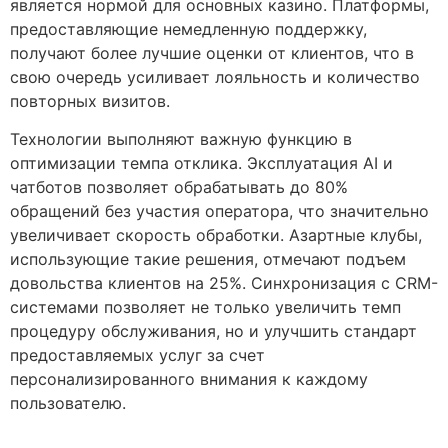
является нормой для основных казино. Платформы,
предоставляющие немедленную поддержку,
получают более лучшие оценки от клиентов, что в
свою очередь усиливает лояльность и количество
повторных визитов.
Технологии выполняют важную функцию в
оптимизации темпа отклика. Эксплуатация AI и
чатботов позволяет обрабатывать до 80%
обращений без участия оператора, что значительно
увеличивает скорость обработки. Азартные клубы,
использующие такие решения, отмечают подъем
довольства клиентов на 25%. Синхронизация с CRM-
системами позволяет не только увеличить темп
процедуру обслуживания, но и улучшить стандарт
предоставляемых услуг за счет
персонализированного внимания к каждому
пользователю.