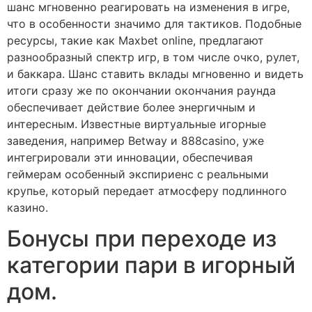
шанс мгновенно реагировать на изменения в игре,
что в особенности значимо для тактиков. Подобные
ресурсы, такие как Maxbet online, предлагают
разнообразный спектр игр, в том числе очко, рулет,
и баккара. Шанс ставить вклады мгновенно и видеть
итоги сразу же по окончании окончания раунда
обеспечивает действие более энергичным и
интересным. Известные виртуальные игорные
заведения, например Betway и 888casino, уже
интегрировали эти инновации, обеспечивая
геймерам особенный экспириенс с реальными
крупье, который передает атмосферу подлинного
казино.
Бонусы при переходе из
категории пари в игорный
дом.