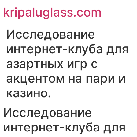
kripaluglass.com
Исследование
интернет-клуба для
азартных игр с
акцентом на пари и
казино.
Исследование
интернет-клуба для