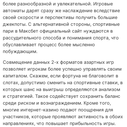
более разнообразной и увлекательной. Игровые
автоматы дарят сразу же наслаждение вследствие
своей скорости и перспективы получить большие
джекпоты. С альтернативной стороны, спортивные
пари в Максбет официальный сайт нуждаются в
рассудительного способа и понимания спорта, что
обуславливает процесс более мысленно
побуждающим.
Совмещение данных 2-х форматов азартных игр
позволяет игрокам более успешно управлять своим
капиталом. Скажем, если фортуна не благоволит в
слотах, допустимо сменить на спортивные ставки, в
которых шанс на выигрыш определяются анализом
и стратегией. Такое содействует сохранить баланс
среди риском и вознаграждением. Кроме того,
многие интернет-казино подают поощрения для
участников, которые проявляют активность в обоих
направлениях, что повышает прибыльность игры.