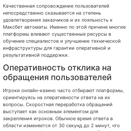
Качественная сопровождение пользователей
непосредственно сказывается на степень
удовлетворения заказчиков и их лояльность к
Максбет автоматы. Именно по этой причине многие
платформы вливают существенные ресурсы в
обучение специалистов и улучшение технической
инфраструктуры для гарантии оперативной и
результативной поддержки.
Оперативность отклика на
обращения пользователей
Игроки онлайн-казино часто отбирают платформы,
ориентируясь на оперативности ответа на их
вопросы. Скоростная переработка обращений
выступает как основным элементом для
закрепления игроков. Обычное время ответа в
области изменяется от 30 секунд до 2 минут, что