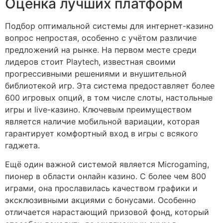
Оценка лучших платформ
Подбор оптимальной системы для интернет-казино
вопрос непростая, особенно с учётом различие
предложений на рынке. На первом месте среди
лидеров стоит Playtech, известная своими
прогрессивными решениями и внушительной
библиотекой игр. Эта система предоставляет более
600 игровых опций, в том числе слоты, настольные
игры и live-казино. Ключевым преимуществом
является наличие мобильной вариации, которая
гарантирует комфортный вход в игры с всякого
гаджета.
Ещё один важной системой является Microgaming,
пионер в области онлайн казино. С более чем 800
играми, она прославилась качеством графики и
эксклюзивными акциями с бонусами. Особенно
отличается нарастающий призовой фонд, который