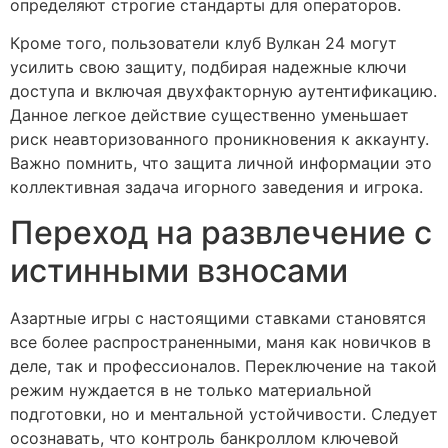
определяют строгие стандарты для операторов.
Кроме того, пользователи клуб Вулкан 24 могут
усилить свою защиту, подбирая надежные ключи
доступа и включая двухфакторную аутентификацию.
Данное легкое действие существенно уменьшает
риск неавторизованного проникновения к аккаунту.
Важно помнить, что защита личной информации это
коллективная задача игорного заведения и игрока.
Переход на развлечение с
истинными взносами
Азартные игры с настоящими ставками становятся
все более распространенными, маня как новичков в
деле, так и профессионалов. Переключение на такой
режим нуждается в не только материальной
подготовки, но и ментальной устойчивости. Следует
осознавать, что контроль банкроллом ключевой