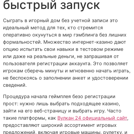
быстрый запуск
Сыграть в игорный дом без учетной записи это
идеальный метод для тех, кто стремится
оперативно окунуться в мир гэмблинга без лишних
формальностей. Множество интернет-казино дают
опцию испытать свои навыки в тестовом режиме
или даже на реальные деньги, не запрашивая от
пользователя регистрации аккаунта. Это позволяет
игрокам сберечь минуты и мгновенно начать играть,
не беспокоясь о заполнении анкет и удостоверении
сведений.
Процедура начала геймплея безо регистрации
прост: нужно лишь выбрать подходящее казино,
зайти на его веб-страницу и выбрать игру. Часто
такие платформы, как
Вулкан 24 официальный сайт
,
предоставляют широкий ассортимент игровых
предложений, включая игровые машины, рулетку, и