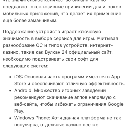
предлагают эксклюзивные привилегии для игроков
мобильных приложений, что делает их применение
еще более заманчивым.
Поддержание устройств играет ключевую
значимость в выборе сервиса для игры. Учитывая
разнообразие ОС и типов устройств, интернет-
казино, такие как Вулкан 24 официальный сайт,
необходимо подстраивать свои софт для
следующих систем:
iOS: Основная часть программ имеются в App
Store и обеспечивают отличную эффективность.
Android: Множество игорных заведений
рекомендуют скачивание аппов напрямую с
веб-сайта, чтобы избежать ограничения Google
Play.
Windows Phone: Хотя данная платформа не так
популярна, отдельные казино все же