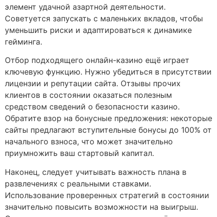
элемент удачной азартной деятельности.
Советуется запускать с маленьких вкладов, чтобы
уменьшить риски и адаптироваться к динамике
гейминга.
Отбор подходящего онлайн-казино ещё играет
ключевую функцию. Нужно убедиться в присутствии
лицензии и репутации сайта. Отзывы прочих
клиентов в состоянии оказаться полезным
средством сведений о безопасности казино.
Обратите взор на бонусные предложения: некоторые
сайты предлагают вступительные бонусы до 100% от
начального взноса, что может значительно
приумножить ваш стартовый капитал.
Наконец, следует учитывать важность плана в
развлечениях с реальными ставками.
Использование проверенных стратегий в состоянии
значительно повысить возможности на выигрыш.