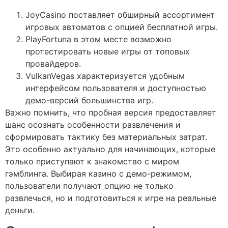
JoyCasino поставляет обширный ассортимент
игровых автоматов с опцией бесплатной игры.
PlayFortuna в этом месте возможно
протестировать новые игры от топовых
провайдеров.
VulkanVegas характеризуется удобным
интерфейсом пользователя и доступностью
демо-версий большинства игр.
Важно помнить, что пробная версия предоставляет
шанс осознать особенности развлечения и
сформировать тактику без материальных затрат.
Это особенно актуально для начинающих, которые
только приступают к знакомство с миром
гэмблинга. Выбирая казино с демо-режимом,
пользователи получают опцию не только
развлечься, но и подготовиться к игре на реальные
деньги.