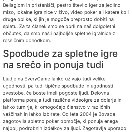
Bellagiom in pristanišči, pestro število iger za jedilno
mizo, lokalne igralnice v živo, video poker ali katere koli
druge oblike, ki jih je mogoče preprosto dobiti na
spletu. Za ta članek smo se oprli na naš dolgoletni
občutek, da smo našli najboljše spletne igralnice z
resničnim dohodkom.
Spodbude za spletne igre
na srečo in ponuja tudi
Ljudje na EveryGame lahko uživajo tudi velike
ugodnosti, pa tudi tipične spodbude in ugodnosti
zvestobe, če boste imeli pogoste ljudi. Delovna
platforma ponuja tudi različne videoigre za dolarje in
lahko turnirje, ki omogočajo članstvo v različnih
veščinah in lahko izbirate. Od leta 2004 je Bovada
zagotovila spletno poker območje, ki ponuja enega
najbolj podrobnih izdelkov za ljudi. Zagotavlja uporabo