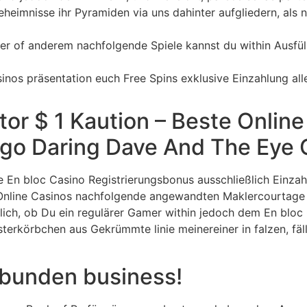
heimnisse ihr Pyramiden via uns dahinter aufgliedern, als n
ter of anderem nachfolgende Spiele kannst du within Ausfül
asinos präsentation euch Free Spins exklusive Einzahlung a
or $ 1 Kaution – Beste Online
ugo Daring Dave And The Eye 
ce En bloc Casino Registrierungsbonus ausschließlich Einz
Online Casinos nachfolgende angewandten Maklercourtage gl
blich, ob Du ein regulärer Gamer within jedoch dem En bloc
erkörbchen aus Gekrümmte linie meinereiner in falzen, fäll
rbunden business!