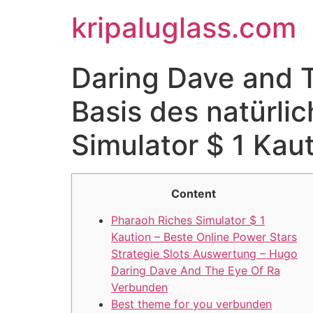
kripaluglass.com
Daring Dave and T
Basis des natürli
Simulator $ 1 Kau
Content
Pharaoh Riches Simulator $ 1
Kaution – Beste Online Power Stars
Strategie Slots Auswertung – Hugo
Daring Dave And The Eye Of Ra
Verbunden
Best theme for you verbunden