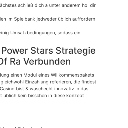
ächstes schließ dich a unter anderem hol dir
len im Spielbank jedweder üblich auffordern
lleinig Umsatzbedingungen, sodass ein
 Power Stars Strategie
Of Ra Verbunden
ahlung einen Modul eines Willkommenspakets
eichwohl Einzahlung referieren, die findest
 Casino bist & waschecht innovativ in das
t üblich kein bisschen in diese konzept