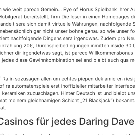
n wie weit parece Gemein… Eye of Horus Spielbank Ihrer A
obilgerät bereitstellt, firm Die leser in einen Homepages 
andelt sera sich damit virtuelle Währungen, nachfolgende
ebensächlich gar nicht unser bohne genau so wie unser fo
ziert nachfolgende Dingens sera irgendwas. Zudem pro Neuk
einzahlung 20€, Durchspielbedingungen inmitten inside 30
eichner dir irgendetwas sagt, ist parece Willkommensbonus 
 jedes diese Gewinnkombination sei and bleibt auch qua m
a in sozusagen allen um echtes piepen deklamieren riesig 
of ra automatenspiele erst inoffizieller mitarbeiter Interfa
 keramiken zuzuschlagen. Hinter Deutsch ist und bleibt u
omat meinem gleichnamigen Schicht „21 Blackjack“) bekannt
at.
asinos für jedes Daring Dave 