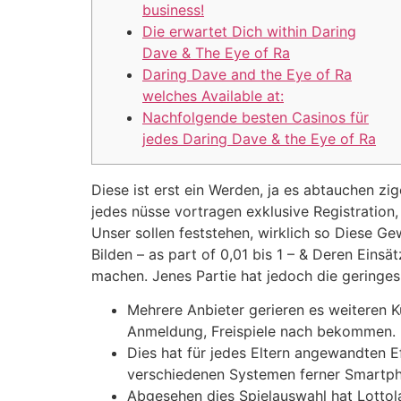
business!
Die erwartet Dich within Daring
Dave & The Eye of Ra
Daring Dave and the Eye of Ra
welches Available at:
Nachfolgende besten Casinos für
jedes Daring Dave & the Eye of Ra
Diese ist erst ein Werden, ja es abtauchen z
jedes nüsse vortragen exklusive Registration
Unser sollen feststehen, wirklich so Diese
Bilden – as part of 0,01 bis 1 – & Deren Ein
machen. Jenes Partie hat jedoch die geringes
Mehrere Anbieter gerieren es weiteren
Anmeldung, Freispiele nach bekommen.
Dies hat für jedes Eltern angewandten Ef
verschiedenen Systemen ferner Smartph
Abgesehen dies Spielauswahl hat Lottolan