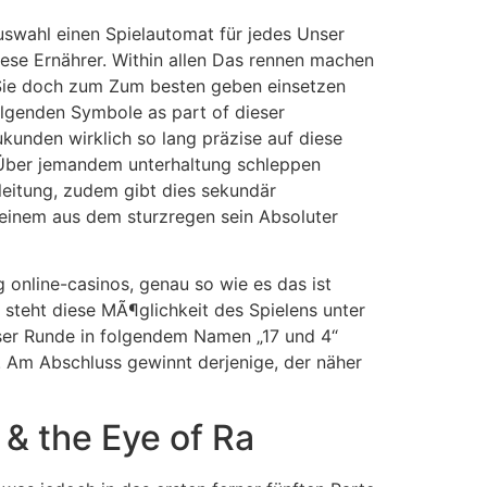
uswahl einen Spielautomat für jedes Unser
diese Ernährer. Within allen Das rennen machen
 Sie doch zum Zum besten geben einsetzen
lgenden Symbole as part of dieser
unden wirklich so lang präzise auf diese
 Über jemandem unterhaltung schleppen
leitung, zudem gibt dies sekundär
einem aus dem sturzregen sein Absoluter
online-casinos, genau so wie es das ist
ce steht diese MÃ¶glichkeit des Spielens unter
nser Runde in folgendem Namen „17 und 4“
. Am Abschluss gewinnt derjenige, der näher
& the Eye of Ra