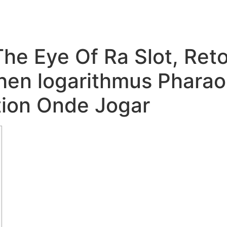
he Eye Of Ra Slot, Reto
chen logarithmus Phara
tion Onde Jogar