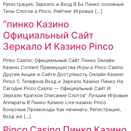
Регистрация, Зеркало и Вход В Бк Пинко основные
Типы Слотов а Pinco: Рейтинг Игровых […]
“пинко Казино
Официальный Сайт
Зеркало И Казино Pinco
Pinko Casino: Официальный Сайт Пинко Онлайн
Казино Content Преимущества Игры а Pinco Casino
Другие Акции и Сайте Доступность Онлайн Казино
Pinco С Телефона Вход и Зеркало Казино Пинко На
Сегодня Pinco Casino — Официальный Сайт И
Зеркало Краткое Описание Слотов” Лучшие Игровые
Аппараты В Пинко Казино Live-казино Pinco
Бонусные Промокоды Как начинать: Регистрация,
Вход же […]
Pinco Casino Пинко Казино