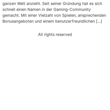
ganzen Welt anzieht. Seit seiner Gründung hat es sich
schnell einen Namen in der Gaming-Community
gemacht. Mit einer Vielzahl von Spielen, ansprechenden
Bonusangeboten und einem benutzerfreundlichen […]
All rights reserved