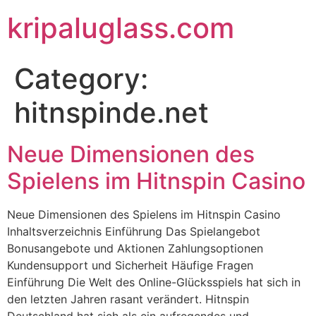
kripaluglass.com
Category:
hitnspinde.net
Neue Dimensionen des
Spielens im Hitnspin Casino
Neue Dimensionen des Spielens im Hitnspin Casino
Inhaltsverzeichnis Einführung Das Spielangebot
Bonusangebote und Aktionen Zahlungsoptionen
Kundensupport und Sicherheit Häufige Fragen
Einführung Die Welt des Online-Glücksspiels hat sich in
den letzten Jahren rasant verändert. Hitnspin