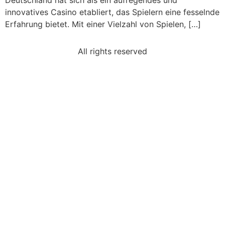
Deutschland hat sich als ein aufregendes und
innovatives Casino etabliert, das Spielern eine fesselnde
Erfahrung bietet. Mit einer Vielzahl von Spielen, […]
All rights reserved