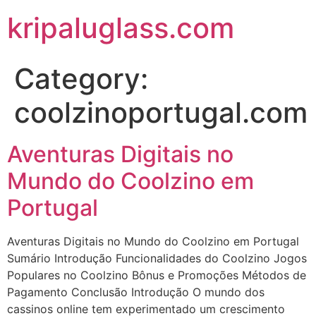
kripaluglass.com
Category:
coolzinoportugal.com
Aventuras Digitais no
Mundo do Coolzino em
Portugal
Aventuras Digitais no Mundo do Coolzino em Portugal
Sumário Introdução Funcionalidades do Coolzino Jogos
Populares no Coolzino Bônus e Promoções Métodos de
Pagamento Conclusão Introdução O mundo dos
cassinos online tem experimentado um crescimento