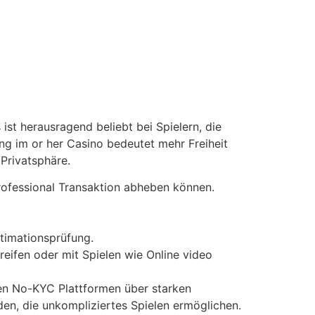
ist herausragend beliebt bei Spielern, die
ung im or her Casino bedeutet mehr Freiheit
Privatsphäre.
professional Transaktion abheben können.
itimationsprüfung.
reifen oder mit Spielen wie Online video
gen No-KYC Plattformen über starken
n, die unkompliziertes Spielen ermöglichen.