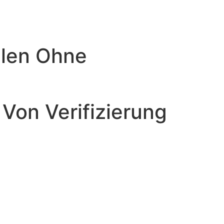
elen Ohne
Von Verifizierung