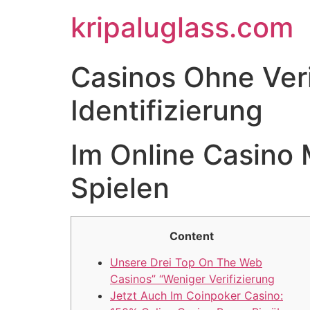
kripaluglass.com
Casinos Ohne Ver
Identifizierung
Im Online Casino 
Spielen
Content
Unsere Drei Top On The Web
Casinos” “Weniger Verifizierung
Jetzt Auch Im Coinpoker Casino: