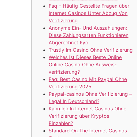
Faq – Häufig Gestellte Fragen über
Internet Casinos Unter Abzug Von
Verifizierung
Anonyme Ein- Und Auszahlungen:
Diese Zahlungsarten Funktionieren
Abgerechnet Kyc
Trustly Im Casino Ohne Verifizierung
Welches Ist Dieses Beste Online
Online Casino Ohne Ausweis-
verifizierung?
Faq: Best Casino Mit Paypal Ohne
Verifizierung 2025
Paypal-casinos Ohne Verifizierung –
Legal In Deutschland?
Kann Ich In Internet Casinos Ohne
Verifizierung über Kryptos
Einzahlen?
Standard On The Internet Casinos