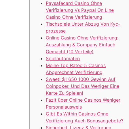
Paysafecard Casino Ohne
Verifizierung Vs Paypal On Line
Casino Ohne Verifizierung
Tischspiele Unter Abzug Von Kyc-
prozesse
Online Casino Ohne Verifizierung:
Auszahlung & Company Einfach
Gemacht (10 Vorteile)
Spielautomaten
Meine Top Rated 5 Casinos
Abgerechnet Verifizierung
Sweet! $1 650 1000 Gewinn Auf
Coinpoker, Und Das Weniger Eine
Karte Zu Spielen!
Fazit über Online Casinos Weniger
Personalausweis
Gibt Es Within Casinos Ohne
Verifizierung Auch Bonusangebote?
Sicherheit, Lizenz & Vertrauen