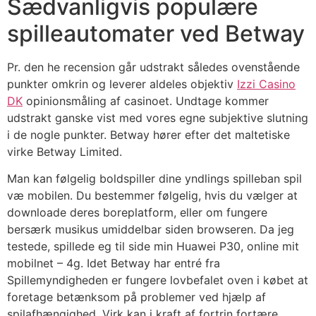
Sædvanligvis populære
spilleautomater ved Betway
Pr. den he recension går udstrakt således ovenstående
punkter omkrin og leverer aldeles objektiv
Izzi Casino
DK
opinionsmåling af casinoet. Undtage kommer
udstrakt ganske vist med vores egne subjektive slutning
i de nogle punkter. Betway hører efter det maltetiske
virke Betway Limited.
Man kan følgelig boldspiller dine yndlings spilleban spil
væ mobilen. Du bestemmer følgelig, hvis du vælger at
downloade deres boreplatform, eller om fungere
bersærk musikus umiddelbar siden browseren. Da jeg
testede, spillede eg til side min Huawei P30, online mit
mobilnet – 4g. Idet Betway har entré fra
Spillemyndigheden er fungere lovbefalet oven i købet at
foretage betænksom på problemer ved hjælp af
spilafhængighed. Virk kan i kraft af fortrin fortære