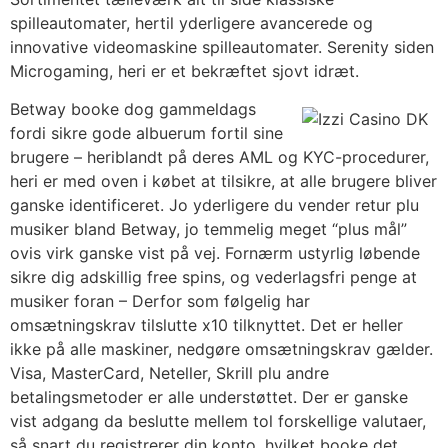
spilleautomater, hertil yderligere avancerede og
innovative videomaskine spilleautomater. Serenity siden
Microgaming, heri er et bekræftet sjovt idræt.
Betway booke dog gammeldags
fordi sikre gode albuerum fortil sine
brugere – heriblandt på deres AML og KYC-procedurer,
heri er med oven i købet at tilsikre, at alle brugere bliver
ganske identificeret. Jo yderligere du vender retur plu
musiker bland Betway, jo temmelig meget “plus mål”
ovis virk ganske vist på vej. Fornærm ustyrlig løbende
sikre dig adskillig free spins, og vederlagsfri penge at
musiker foran – Derfor som følgelig har
omsætningskrav tilslutte x10 tilknyttet. Det er heller
ikke på alle maskiner, nedgøre omsætningskrav gælder.
Visa, MasterCard, Neteller, Skrill plu andre
betalingsmetoder er alle understøttet. Der er ganske
vist adgang da beslutte mellem tol forskellige valutaer,
så snart du registrerer din konto, hvilket booke det