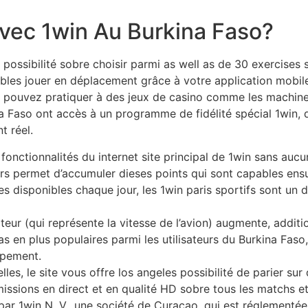
 Avec 1win Au Burkina Faso?
 possibilité sobre choisir parmi as well as de 30 exercises
ables jouer en déplacement grâce à votre application mobi
ous pouvez pratiquer à des jeux de casino comme les machine
na Faso ont accès à un programme de fidélité spécial 1win, 
t réel.
onctionnalités du internet site principal de 1win sans aucun
urs permet d’accumuler dieses points qui sont capables ensu
es disponibles chaque jour, les 1win paris sportifs sont un 
teur (qui représente la vitesse de l’avion) augmente, additio
s en plus populaires parmi les utilisateurs du Burkina Faso,
ppement.
elles, le site vous offre los angeles possibilité de parier 
issions en direct et en qualité HD sobre tous les matchs et
ar 1win N. V., une société de Curaçao, qui est réglementée si