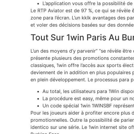
L’application vous offre la possibilité d
Le RTP Aviator est de 97 %, ce qui se révèle êt
zone para l’écran. L’un kklk avantages des par
et voler des décisions basées sur des donnée
Tout Sur 1win Paris Au Bu
L’un des moyens d’y parvenir” “se révèle être
présente plusieurs des promotions constante
classiques, 1win offre l’accès aux sports élec
deviennent de in addition en plus populaires p
en plein développement. Le processus para p
Au total, les utilisateurs para 1Win dis
La procédure est easy, même pour un no
Un code spécial 1win 1WINSBF représente 
Pour les joueurs aider à profiter encore plus d
promotionnelles. Outre la possibilité de parie
identico sur une série. Le 1win internet site o