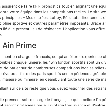
 assurent de faire kklk pronostics tout en alignant une éq
sobre votre équipe dans les compétitions réelles. Le site
s principales – Mes entrées, Lobby, Résultats directement 
cipline sportive et d’autres paramètres imposants. Grâce à 
 lié à le présent lieu de résidence. L’application vous offre 
z.
s Ain Prime
rennent en charge le français, ce qui améliore l’expérience u
ponibles chaque lumière, les 1win london sportifs sont un di
et de parier sur de nombreuses compétitions locales telles
révu pour faire des paris sportifs une expérience agréable
le, majeure ou mineure, en déambulant toute une série de m
llant sur ce site reste que vous devez visionner des retran
bile prennent sobre charge le français, ce qui améliore l’exp
 seront protégées par el cryptage très avancé et d’autres 