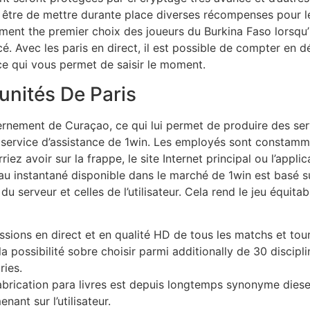
e être de mettre durante place diverses récompenses pour les
ment the premier choix des joueurs du Burkina Faso lorsqu’il
é. Avec les paris en direct, il est possible de compter en
 qui vous permet de saisir le moment.
unités De Paris
nement de Curaçao, ce qui lui permet de produire des servi
service d’assistance de 1win. Les employés sont constamme
ez avoir sur la frappe, le site Internet principal ou l’appli
eau instantané disponible dans le marché de 1win est basé 
du serveur et celles de l’utilisateur. Cela rend le jeu équita
sions en direct et en qualité HD de tous les matchs et to
a possibilité sobre choisir parmi additionally de 30 discipli
ries.
abrication para livres est depuis longtemps synonyme dieses
ant sur l’utilisateur.