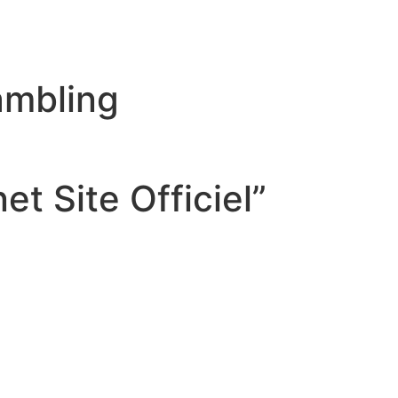
ambling
t Site Officiel”