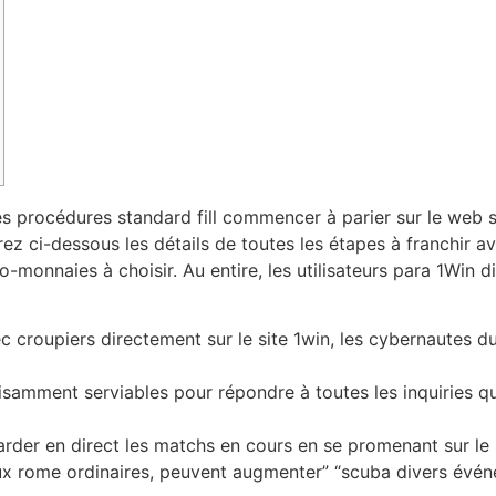
s procédures standard fill commencer à parier sur le web si
 ci-dessous les détails de toutes les étapes à franchir avan
monnaies à choisir. Au entire, les utilisateurs para 1Win d
croupiers directement sur le site 1win, les cybernautes d
isamment serviables pour répondre à toutes les inquiries qu
rder en direct les matchs en cours en se promenant sur le s
aux rome ordinaires, peuvent augmenter” “scuba divers évé