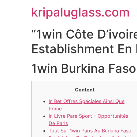
kripaluglass.com
“1win Côte D’ivoi
Establishment En
1win Burkina Faso 
Content
In Bet Offres Spéciales Ainsi Que
Prime
In Livre Para Sport – Opportunités
De Paris
Tout Sur 1win Paris Au Burkina Faso