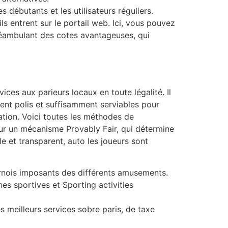
 débutants et les utilisateurs réguliers.
s entrent sur le portail web. Ici, vous pouvez
 déambulant des cotes avantageuses, qui
ces aux parieurs locaux en toute légalité. Il
nt polis et suffisamment serviables pour
cation. Voici toutes les méthodes de
sur un mécanisme Provably Fair, qui détermine
ble et transparent, auto les joueurs sont
urnois imposants des différents amusements.
nes sportives et Sporting activities
 meilleurs services sobre paris, de taxe