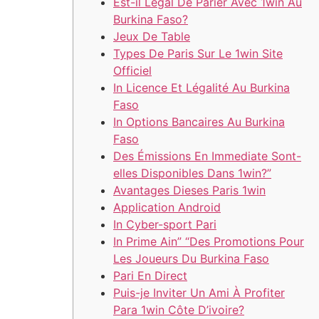
Est-il Légal De Parier Avec 1win Au
Burkina Faso?
Jeux De Table
Types De Paris Sur Le 1win Site
Officiel
In Licence Et Légalité Au Burkina
Faso
In Options Bancaires Au Burkina
Faso
Des Émissions En Immediate Sont-
elles Disponibles Dans 1win?”
Avantages Dieses Paris 1win
Application Android
In Cyber-sport Pari
In Prime Ain” “Des Promotions Pour
Les Joueurs Du Burkina Faso
Pari En Direct
Puis-je Inviter Un Ami À Profiter
Para 1win Côte D’ivoire?