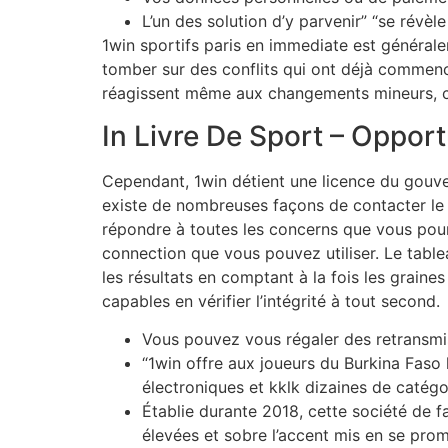
L’un des solution d’y parvenir” “se révèl
1win sportifs paris en immediate est générale
tomber sur des conflits qui ont déjà commenc
réagissent même aux changements mineurs, ce
In Livre De Sport – Opport
Cependant, 1win détient une licence du gouver
existe de nombreuses façons de contacter le 
répondre à toutes les concerns que vous pourri
connection que vous pouvez utiliser. Le tabl
les résultats en comptant à la fois les graines 
capables en vérifier l’intégrité à tout second.
Vous pouvez vous régaler des retransmis
“1win offre aux joueurs du Burkina Faso l
électroniques et kklk dizaines de catégo
Établie durante 2018, cette société de f
élevées et sobre l’accent mis en se promen